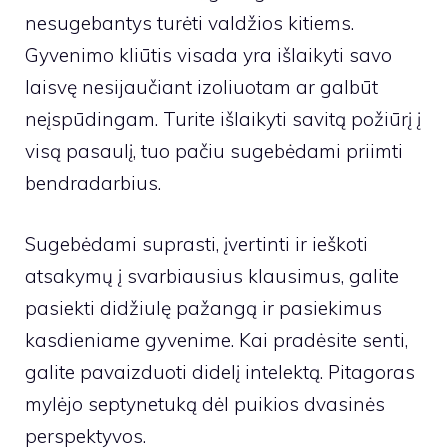
nesugebantys turėti valdžios kitiems.
Gyvenimo kliūtis visada yra išlaikyti savo
laisvę nesijaučiant izoliuotam ar galbūt
neįspūdingam. Turite išlaikyti savitą požiūrį į
visą pasaulį, tuo pačiu sugebėdami priimti
bendradarbius.
Sugebėdami suprasti, įvertinti ir ieškoti
atsakymų į svarbiausius klausimus, galite
pasiekti didžiulę pažangą ir pasiekimus
kasdieniame gyvenime. Kai pradėsite senti,
galite pavaizduoti didelį intelektą. Pitagoras
mylėjo septynetuką dėl puikios dvasinės
perspektyvos.