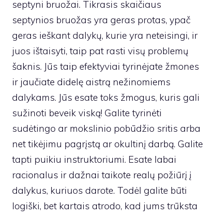
septyni bruožai. Tikrasis skaičiaus
septynios bruožas yra geras protas, ypač
geras ieškant dalykų, kurie yra neteisingi, ir
juos ištaisyti, taip pat rasti visų problemų
šaknis. Jūs taip efektyviai tyrinėjate žmones
ir jaučiate didelę aistrą nežinomiems
dalykams. Jūs esate toks žmogus, kuris gali
sužinoti beveik viską! Galite tyrinėti
sudėtingo ar mokslinio pobūdžio sritis arba
net tikėjimu pagrįstą ar okultinį darbą. Galite
tapti puikiu instruktoriumi. Esate labai
racionalus ir dažnai taikote realų požiūrį į
dalykus, kuriuos darote. Todėl galite būti
logiški, bet kartais atrodo, kad jums trūksta