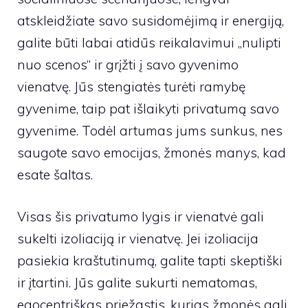
atskleidžiate savo susidomėjimą ir energiją,
galite būti labai atidūs reikalavimui „nulipti
nuo scenos“ ir grįžti į savo gyvenimo
vienatvę. Jūs stengiatės turėti ramybę
gyvenime, taip pat išlaikyti privatumą savo
gyvenime. Todėl artumas jums sunkus, nes
saugote savo emocijas, žmonės manys, kad
esate šaltas.
Visas šis privatumo lygis ir vienatvė gali
sukelti izoliaciją ir vienatvę. Jei izoliacija
pasiekia kraštutinumą, galite tapti skeptiški
ir įtartini. Jūs galite sukurti nematomas,
egocentriškas priežastis, kurias žmonės gali