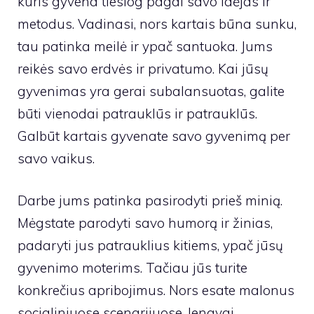
kuris gyvena tiesiog pagal savo idėjas ir
metodus. Vadinasi, nors kartais būna sunku,
tau patinka meilė ir ypač santuoka. Jums
reikės savo erdvės ir privatumo. Kai jūsų
gyvenimas yra gerai subalansuotas, galite
būti vienodai patrauklūs ir patrauklūs.
Galbūt kartais gyvenate savo gyvenimą per
savo vaikus.
Darbe jums patinka pasirodyti prieš minią.
Mėgstate parodyti savo humorą ir žinias,
padaryti jus patrauklius kitiems, ypač jūsų
gyvenimo moterims. Tačiau jūs turite
konkrečius apribojimus. Nors esate malonus
socialiniuose scenarijuose, lengvai