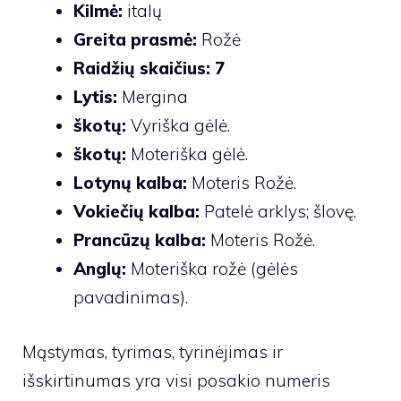
Kilmė:
italų
Greita prasmė:
Rožė
Raidžių skaičius: 7
Lytis:
Mergina
škotų:
Vyriška gėlė.
škotų:
Moteriška gėlė.
Lotynų kalba:
Moteris Rožė.
Vokiečių kalba:
Patelė arklys; šlovę.
Prancūzų kalba:
Moteris Rožė.
Anglų:
Moteriška rožė (gėlės
pavadinimas).
Mąstymas, tyrimas, tyrinėjimas ir
išskirtinumas yra visi posakio numeris