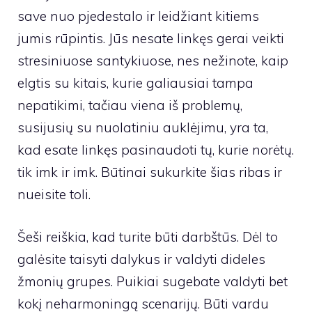
save nuo pjedestalo ir leidžiant kitiems
jumis rūpintis. Jūs nesate linkęs gerai veikti
stresiniuose santykiuose, nes nežinote, kaip
elgtis su kitais, kurie galiausiai tampa
nepatikimi, tačiau viena iš problemų,
susijusių su nuolatiniu auklėjimu, yra ta,
kad esate linkęs pasinaudoti tų, kurie norėtų.
tik imk ir imk. Būtinai sukurkite šias ribas ir
nueisite toli.
Šeši reiškia, kad turite būti darbštūs. Dėl to
galėsite taisyti dalykus ir valdyti dideles
žmonių grupes. Puikiai sugebate valdyti bet
kokį neharmoningą scenarijų. Būti vardu