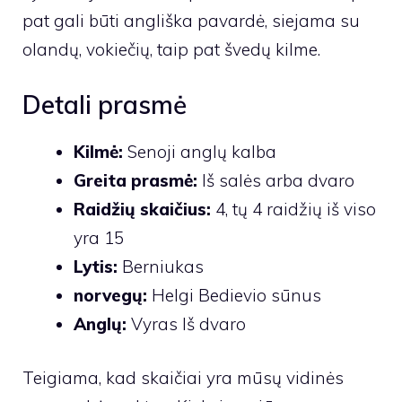
pat gali būti angliška pavardė, siejama su
olandų, vokiečių, taip pat švedų kilme.
Detali prasmė
Kilmė:
Senoji anglų kalba
Greita prasmė:
Iš salės arba dvaro
Raidžių skaičius:
4, tų 4 raidžių iš viso
yra 15
Lytis:
Berniukas
norvegų:
Helgi Bedievio sūnus
Anglų:
Vyras Iš dvaro
Teigiama, kad skaičiai yra mūsų vidinės