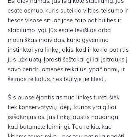
Esi dievinamas. Jūs išlaikote stabilumą. Jūs
esate asmuo, kuris suteikia vilties, teisumo ir
tiesos visose situacijose, taip pat buities ir
stabilumo lygį. Jūs esate tėviškas arba
motiniškas individas, kurio gyvenimo
instinktai yra linkę į akis, kad ir kokia patirtis
jus užkluptų. Įprasti šeštokai giliai įsitrauks į
savo bendruomenės reikalus, ypač namų ir
šeimos reikalus, nes buityje jie klesti.
Šis puoselėjantis asmuo linkęs turėti šiek
tiek konservatyvių idėjų, kurios yra giliai
įsišaknijusios. Jūs linkę jaustis naudingu,
kad būtumėte laimingi. Tau reikia, kad
kitiems tavęs reiktų, nes tau patinka padėti