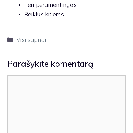
Temperamentingas
Reiklus kitiems
Kategorijos
Visi sapnai
Parašykite komentarą
Komentaras