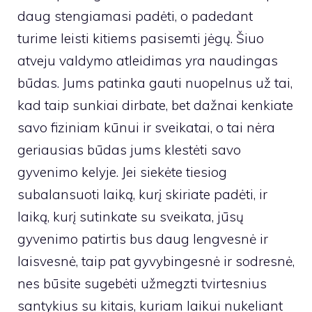
daug stengiamasi padėti, o padedant
turime leisti kitiems pasisemti jėgų. Šiuo
atveju valdymo atleidimas yra naudingas
būdas. Jums patinka gauti nuopelnus už tai,
kad taip sunkiai dirbate, bet dažnai kenkiate
savo fiziniam kūnui ir sveikatai, o tai nėra
geriausias būdas jums klestėti savo
gyvenimo kelyje. Jei siekėte tiesiog
subalansuoti laiką, kurį skiriate padėti, ir
laiką, kurį sutinkate su sveikata, jūsų
gyvenimo patirtis bus daug lengvesnė ir
laisvesnė, taip pat gyvybingesnė ir sodresnė,
nes būsite sugebėti užmegzti tvirtesnius
santykius su kitais, kuriam laikui nukeliant