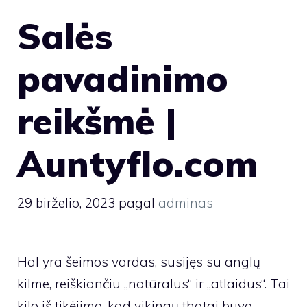
Salės
pavadinimo
reikšmė |
Auntyflo.com
29 birželio, 2023
pagal
adminas
Hal yra šeimos vardas, susijęs su anglų
kilme, reiškiančiu „natūralus“ ir „atlaidus“. Tai
kilo iš tikėjimo, kad vikingų thatai buvo