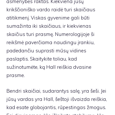
asmenybės raktas. Kiekviena jūsų
krikščioniško vardo raidė turi skaičiaus
atitikmenį. Viskas gyvenime gali būti
sumažinta iki skaičiaus, ir kiekvienas
skaičius turi prasmę. Numerologijoje ši
reikšmė paverčiama naudingu įrankiu,
padedančiu suprasti mūsų vidines
paslaptis. Skaitykite toliau, kad
sužinotumėte, ką Hall reiškia dvasine
prasme.
Bendri skaičiai, sudarantys salę, yra šeši. Jei
jūsų vardas yra Hall, šeštoji išvaizda reiškia,
kad esate globojantis, rūpestingas žmogus.