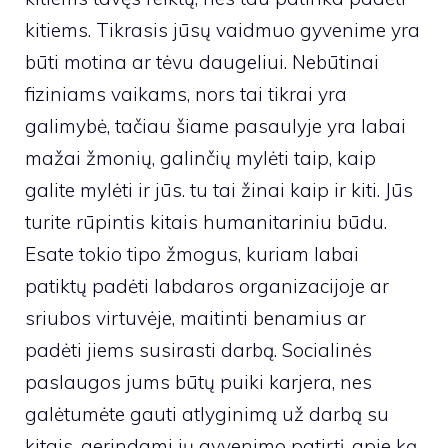
kitiems. Tikrasis jūsų vaidmuo gyvenime yra
būti motina ar tėvu daugeliui. Nebūtinai
fiziniams vaikams, nors tai tikrai yra
galimybė, tačiau šiame pasaulyje yra labai
mažai žmonių, galinčių mylėti taip, kaip
galite mylėti ir jūs. tu tai žinai kaip ir kiti. Jūs
turite rūpintis kitais humanitariniu būdu.
Esate tokio tipo žmogus, kuriam labai
patiktų padėti labdaros organizacijoje ar
sriubos virtuvėje, maitinti benamius ar
padėti jiems susirasti darbą. Socialinės
paslaugos jums būtų puiki karjera, nes
galėtumėte gauti atlyginimą už darbą su
kitais, gerindami jų gyvenimo patirtį, apie ką