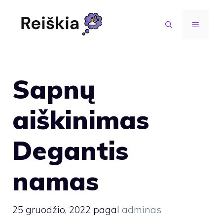
Pereiti
prie
MENIU
turinio
Sapnų
aiškinimas
Degantis
namas
25 gruodžio, 2022
pagal
adminas