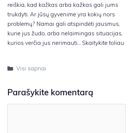
reiškia, kad kažkas arba kažkas gali jums
trukdyti. Ar jūsų gyvenime yra kokių nors
problemų? Namai gali atspindėti jausmus,
kurie jus žudo, arba nelaimingas situacijas,
kurios verčia jus nerimauti… Skaitykite toliau
Kategorijos
Visi sapnai
Parašykite komentarą
Komentaras