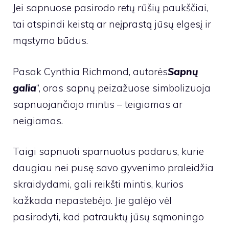
Jei sapnuose pasirodo retų rūšių paukščiai,
tai atspindi keistą ar neįprastą jūsų elgesį ir
mąstymo būdus.
Pasak Cynthia Richmond, autorės
Sapnų
galia
“, oras sapnų peizažuose simbolizuoja
sapnuojančiojo mintis – teigiamas ar
neigiamas.
Taigi sapnuoti sparnuotus padarus, kurie
daugiau nei pusę savo gyvenimo praleidžia
skraidydami, gali reikšti mintis, kurios
kažkada nepastebėjo. Jie galėjo vėl
pasirodyti, kad patrauktų jūsų sąmoningo