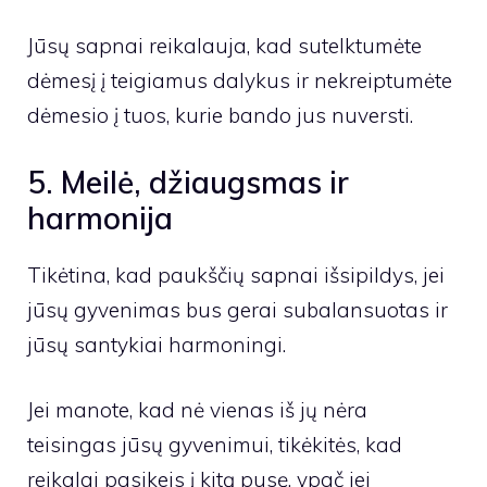
Jūsų sapnai reikalauja, kad sutelktumėte
dėmesį į teigiamus dalykus ir nekreiptumėte
dėmesio į tuos, kurie bando jus nuversti.
5. Meilė, džiaugsmas ir
harmonija
Tikėtina, kad paukščių sapnai išsipildys, jei
jūsų gyvenimas bus gerai subalansuotas ir
jūsų santykiai harmoningi.
Jei manote, kad nė vienas iš jų nėra
teisingas jūsų gyvenimui, tikėkitės, kad
reikalai pasikeis į kitą pusę, ypač jei