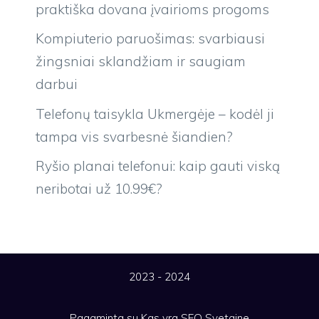
praktiška dovana įvairioms progoms
Kompiuterio paruošimas: svarbiausi
žingsniai sklandžiam ir saugiam
darbui
Telefonų taisykla Ukmergėje – kodėl ji
tampa vis svarbesnė šiandien?
Ryšio planai telefonui: kaip gauti viską
neribotai už 10.99€?
2023 - 2024
Pagaminta su
Kas yra SEO
Svetaine