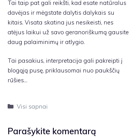
Tai taip pat gali reikšti, kad esate natūralus
davėjas ir mėgstate dalytis dalykais su
kitais. Visata skatina jus nesikeisti, nes
atėjus laikui už savo geranoriškumą gausite
daug palaiminimų ir atlygio.
Tai pasakius, interpretacija gali pakreipti į
blogąją pusę, priklausomai nuo paukščių
rūšies…
Kategorijos
Visi sapnai
Parašykite komentarą