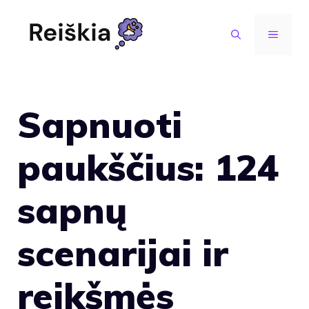
Pereiti
prie
MENIU
turinio
Sapnuoti
paukščius: 124
sapnų
scenarijai ir
reikšmės