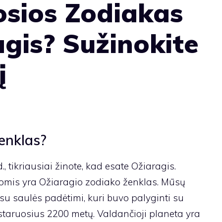
osios Zodiakas
agis? Sužinokite
į
enklas?
., tikriausiai žinote, kad esate Ožiaragis.
omis yra Ožiaragio zodiako ženklas. Mūsų
 su saulės padėtimi, kuri buvo palyginti su
staruosius 2200 metų. Valdančioji planeta yra