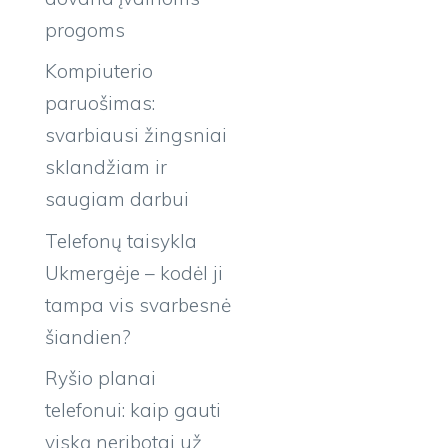
progoms
Kompiuterio
paruošimas:
svarbiausi žingsniai
sklandžiam ir
saugiam darbui
Telefonų taisykla
Ukmergėje – kodėl ji
tampa vis svarbesnė
šiandien?
Ryšio planai
telefonui: kaip gauti
viską neribotai už