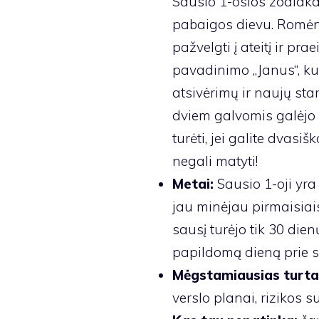
Sausio 1-osios zodiaka
pabaigos dievu. Romėnų
pažvelgti į ateitį ir pra
pavadinimo „Janus“, ku
atsivėrimų ir naujų st
dviem galvomis galėjo paž
turėti, jei galite dvasiš
negali matyti!
Metai:
Sausio 1-oji yr
jau minėjau pirmaisiais
sausį turėjo tik 30 dien
papildomą dieną prie s
Mėgstamiausias turta
verslo planai, rizikos 