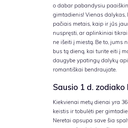
o dabar pabandysiu paaiškinti,
gimtadienis! Vienas dalykas, ku
pačiais metais, kaip ir jūs jaun
nuspręsti, ar aplinkiniai tikra
ne išeiti į miestą. Be to, jum
bus tą dieną, kai turite eiti į
daugybe ypatingų dalykų apie 
romantiškai bendraujate.
Sausio 1 d. zodiako 
Kiekvienai metų dienai yra 36
keistis ir tobulėti per gimtadi
Neretai apsupa save šia spalva