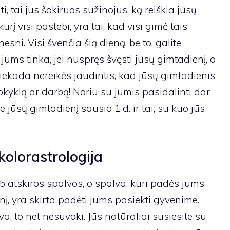
 tai jus šokiruos sužinojus, ką reiškia jūsų
rį visi pastebi, yra tai, kad visi gimė tais
esni. Visi švenčia šią dieną, be to, galite
i jums tinka, jei nuspręs švęsti jūsų gimtadienį, o
s niekada nereikės jaudintis, kad jūsų gimtadienis
 mokyklą ar darbą! Noriu su jumis pasidalinti dar
jūsų gimtadienį sausio 1 d. ir tai, su kuo jūs
kolorastrologija
5 atskiros spalvos, o spalva, kuri padės jums
enį, yra skirta padėti jums pasiekti gyvenime.
, to net nesuvoki. Jūs natūraliai susiesite su