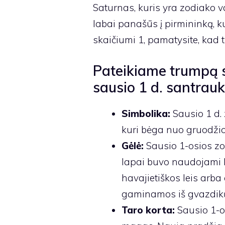
Saturnas, kuris yra zodiako v
labai panašūs į pirmininką,
skaičiumi 1, pamatysite, kad t
Pateikiame trumpą s
sausio 1 d. santrau
Simbolika:
Sausio 1 d.
kuri bėga nuo gruodžio 
Gėlė:
Sausio 1-osios zo
lapai buvo naudojami k
havajietiškos leis arba
gaminamos iš gvazdikų,
Taro korta:
Sausio 1-o