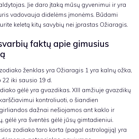
aldytojas. Jie daro įtaką mūsų gyvenimui ir yra
 kuris vadovauja didelėms įmonėms. Būdami
urite keletą kitų savybių nei įprastas Ožiaragis.
varbių faktų apie gimusius
ką
 zodiako ženklas yra Ožiaragis 1 yra kalnų ožka,
22 iki sausio 19 d.
diako gėlė yra gvazdikas. XIII amžiuje gvazdikų
arščiavimui kontroliuoti, o šiandien
 girliandos dažnai nešiojamos ant kaklo ir
 gėlė yra šventės gėlė jūsų gimtadieniui.
sios zodiako taro korta (pagal astrologiją) yra