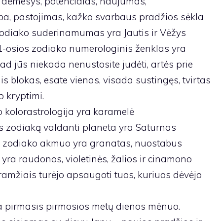
 dėmesys, potencialas, naujumas,
a, pastojimas, kažko svarbaus pradžios sėkla
Zodiako suderinamumas yra Jautis ir Vėžys
-osios zodiako numerologinis ženklas yra
 kad jūs niekada nenustosite judėti, artės prie
s blokas, esate vienas, visada sustingęs, tvirtas
o kryptimi.
 kolorastrologija yra karamelė
s zodiaką valdanti planeta yra Saturnas
 zodiako akmuo yra granatas, nuostabus
s yra raudonos, violetinės, žalios ir cinamono
ramžiais turėjo apsaugoti tuos, kuriuos dėvėjo
ra pirmasis pirmosios metų dienos mėnuo.