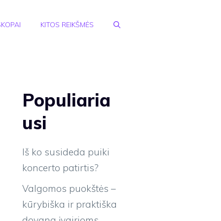
KOPAI
KITOS REIKŠMĖS
Populiaria
usi
Iš ko susideda puiki
koncerto patirtis?
Valgomos puokštės –
kūrybiška ir praktiška
dovana įvairioms