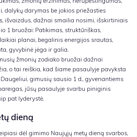
ukimas, žmonių erzinimas, nerūpestingumas,
, dalykų darymas be jokios priežasties
, išvaizdus, ​​dažnai smailia nosimi, išskirtiniais
o 1 bruožai: Patikimas, struktūriškas,
alaikiai planai, begalinis energijos srautas,
ata, gyvybinė jėga ir galia.
imusių žmonių zodiako bruožai dažnai
a, o tai reiškia, kad šiame pasaulyje pavyksta
. Daugeliui, gimusių sausio 1 d., gyvenantiems
 pareigas, jūsų pasaulyje svarbu piniginis
aip pat lyderystė.
tų dieną
ipiasi dėl gimimo Naujųjų metų dieną svarbos,