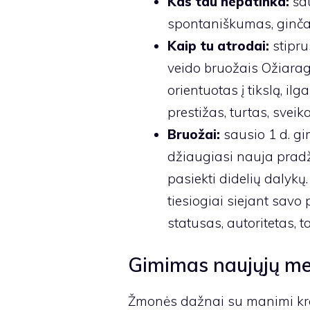
Kas tau nepatinka:
ša
spontaniškumas, ginčai
Kaip tu atrodai:
stiprus
veido bruožais Ožiaragi
orientuotas į tikslą, ilg
prestižas, turtas, sveik
Bruožai:
sausio 1 d. g
džiaugiasi nauja pradži
pasiekti didelių dalykų
tiesiogiai siejant savo
statusas, autoritetas, t
Gimimas naujųjų me
Žmonės dažnai su manimi kre