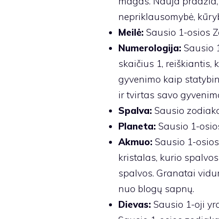
magas. Nauja pradžia,
nepriklausomybė, kūryb
Meilė:
Sausio 1-osios 
Numerologija:
Sausio 1
skaičius 1, reiškiantis,
gyvenimo kaip statybini
ir tvirtas savo gyvenim
Spalva:
Sausio zodiako
Planeta:
Sausio 1-osio
Akmuo:
Sausio 1-osios
kristalas, kurio spalvo
spalvos. Granatai vidu
nuo blogų sapnų.
Dievas:
Sausio 1-oji y