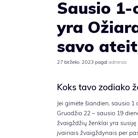
Sausio 1-
yra Ožiar
savo ateit
27 birželio, 2023
pagal
adminas
Koks tavo zodiako ž
Jei gimėte šiandien, sausio 1 d
Gruodžio 22 – sausio 19 dien
žvaigždžių ženklai yra susiję
įvairiais žvaigždynais per pa