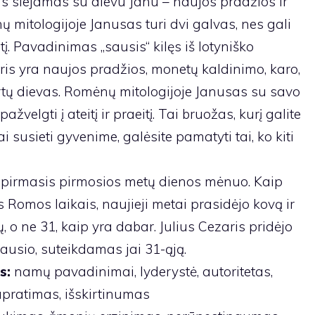
s siejamas su dievu Janu – naujos pradžios ir
 mitologijoje Janusas turi dvi galvas, nes gali
eitį. Pavadinimas „sausis“ kilęs iš lotyniško
ris yra naujos pradžios, monetų kaldinimo, karo,
artų dievas. Romėnų mitologijoje Janusas su savo
velgti į ateitį ir praeitį. Tai bruožas, kurį galite
kai susieti gyvenime, galėsite pamatyti tai, ko kiti
a pirmasis pirmosios metų dienos mėnuo. Kaip
 Romos laikais, naujieji metai prasidėjo kovą ir
ų, o ne 31, kaip yra dabar. Julius Cezaris pridėjo
ausio, suteikdamas jai 31-ąją.
s:
namų pavadinimai, lyderystė, autoritetas,
supratimas, išskirtinumas