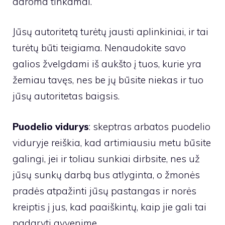
daroma tinkamai.
Jūsų autoritetą turėtų jausti aplinkiniai, ir tai
turėtų būti teigiama. Nenaudokite savo
galios žvelgdami iš aukšto į tuos, kurie yra
žemiau tavęs, nes be jų būsite niekas ir tuo
jūsų autoritetas baigsis.
Puodelio vidurys
: skeptras arbatos puodelio
viduryje reiškia, kad artimiausiu metu būsite
galingi, jei ir toliau sunkiai dirbsite, nes už
jūsų sunkų darbą bus atlyginta, o žmonės
pradės atpažinti jūsų pastangas ir norės
kreiptis į jus, kad paaiškintų, kaip jie gali tai
padaryti gyvenime.