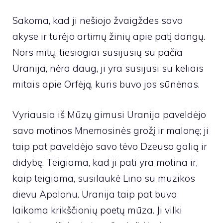
Sakoma, kad ji nešiojo žvaigždes savo
akyse ir turėjo artimų žinių apie patį dangų.
Nors mitų, tiesiogiai susijusių su pačia
Uranija, nėra daug, ji ​​yra susijusi su keliais
mitais apie Orfėją, kuris buvo jos sūnėnas.
Vyriausia iš Mūzų gimusi Uranija paveldėjo
savo motinos Mnemosinės grožį ir malonę; ji
taip pat paveldėjo savo tėvo Dzeuso galią ir
didybę. Teigiama, kad ji pati yra motina ir,
kaip teigiama, susilaukė Lino su muzikos
dievu Apolonu. Uranija taip pat buvo
laikoma krikščionių poetų mūza. Ji vilki