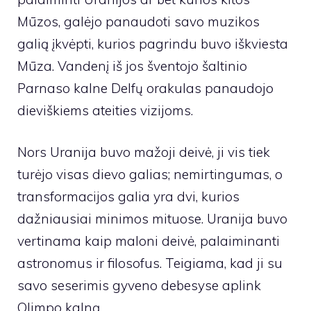
Mūzos, galėjo panaudoti savo muzikos
galią įkvėpti, kurios pagrindu buvo iškviesta
Mūza. Vandenį iš jos šventojo šaltinio
Parnaso kalne Delfų orakulas panaudojo
dieviškiems ateities vizijoms.
Nors Uranija buvo mažoji deivė, ji vis tiek
turėjo visas dievo galias; nemirtingumas, o
transformacijos galia yra dvi, kurios
dažniausiai minimos mituose. Uranija buvo
vertinama kaip maloni deivė, palaiminanti
astronomus ir filosofus. Teigiama, kad ji su
savo seserimis gyveno debesyse aplink
Olimpo kalną.