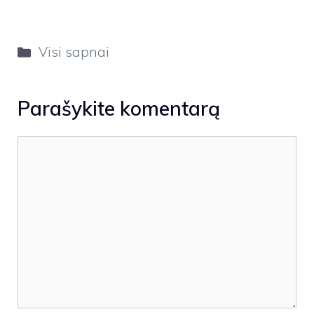
Kategorijos
Visi sapnai
Parašykite komentarą
Komentaras