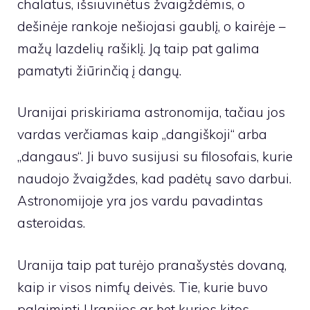
chalatus, išsiuvinėtus žvaigždėmis, o
dešinėje rankoje nešiojasi gaublį, o kairėje –
mažų lazdelių rašiklį. Ją taip pat galima
pamatyti žiūrinčią į dangų.
Uranijai priskiriama astronomija, tačiau jos
vardas verčiamas kaip „dangiškoji“ arba
„dangaus“. Ji buvo susijusi su filosofais, kurie
naudojo žvaigždes, kad padėtų savo darbui.
Astronomijoje yra jos vardu pavadintas
asteroidas.
Uranija taip pat turėjo pranašystės dovaną,
kaip ir visos nimfų deivės. Tie, kurie buvo
palaiminti Uranijos ar bet kurios kitos