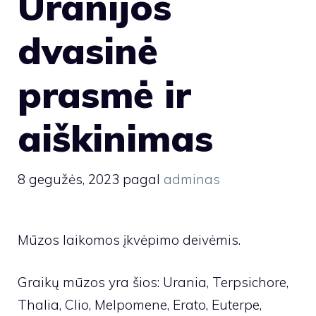
Uranijos
dvasinė
prasmė ir
aiškinimas
8 gegužės, 2023
pagal
adminas
Mūzos laikomos įkvėpimo deivėmis.
Graikų mūzos yra šios: Urania, Terpsichore,
Thalia, Clio, Melpomene, Erato, Euterpe,