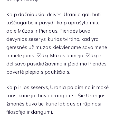
Kaip dažniausiai deivės, Uranija gali būti
tuščiagarbė ir pavydi, kaip aprašyta mite
apie Mūzas ir Pieridus. Pieridės buvo
devynios seserys, kurios tvirtino, kad yra
geresnės už mūzas kiekviename savo mene
ir metė joms iššūkį. Mūzos laimėjo iššūkį ir
dėl savo pasididžiavimo ir įžeidimo Pierides
pavertė plepiais paukščiais.
Kaip ir jos seserys, Urania palaimino ir mokė
tuos, kurie jai buvo brangiausi. Šie Uranijos
žmonės buvo tie, kurie labiausiai rūpinosi
filosofija ir dangumi.