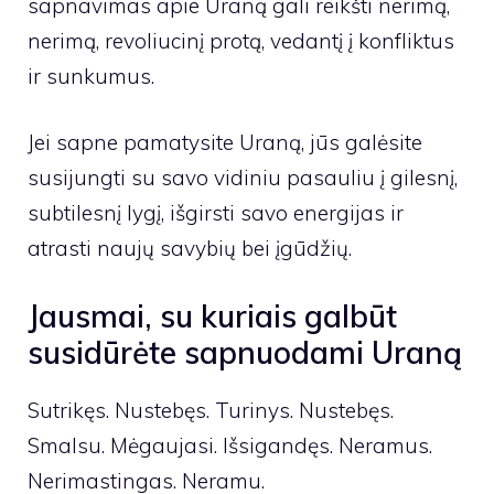
sapnavimas apie Uraną gali reikšti nerimą,
nerimą, revoliucinį protą, vedantį į konfliktus
ir sunkumus.
Jei sapne pamatysite Uraną, jūs galėsite
susijungti su savo vidiniu pasauliu į gilesnį,
subtilesnį lygį, išgirsti savo energijas ir
atrasti naujų savybių bei įgūdžių.
Jausmai, su kuriais galbūt
susidūrėte sapnuodami Uraną
Sutrikęs. Nustebęs. Turinys. Nustebęs.
Smalsu. Mėgaujasi. Išsigandęs. Neramus.
Nerimastingas. Neramu.