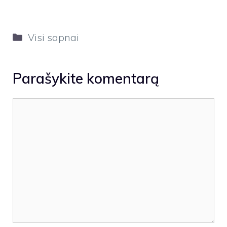
Kategorijos
Visi sapnai
Parašykite komentarą
Komentaras