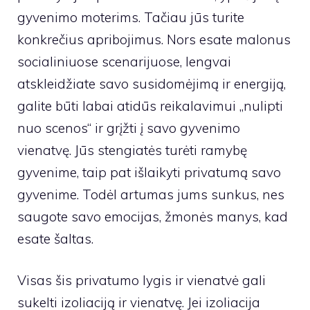
gyvenimo moterims. Tačiau jūs turite
konkrečius apribojimus. Nors esate malonus
socialiniuose scenarijuose, lengvai
atskleidžiate savo susidomėjimą ir energiją,
galite būti labai atidūs reikalavimui „nulipti
nuo scenos“ ir grįžti į savo gyvenimo
vienatvę. Jūs stengiatės turėti ramybę
gyvenime, taip pat išlaikyti privatumą savo
gyvenime. Todėl artumas jums sunkus, nes
saugote savo emocijas, žmonės manys, kad
esate šaltas.
Visas šis privatumo lygis ir vienatvė gali
sukelti izoliaciją ir vienatvę. Jei izoliacija