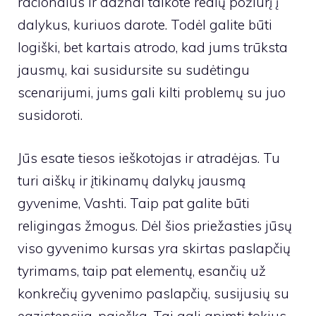
racionalus ir dažnai taikote realų požiūrį į
dalykus, kuriuos darote. Todėl galite būti
logiški, bet kartais atrodo, kad jums trūksta
jausmų, kai susidursite su sudėtingu
scenarijumi, jums gali kilti problemų su juo
susidoroti.
Jūs esate tiesos ieškotojas ir atradėjas. Tu
turi aiškų ir įtikinamų dalykų jausmą
gyvenime, Vashti. Taip pat galite būti
religingas žmogus. Dėl šios priežasties jūsų
viso gyvenimo kursas yra skirtas paslapčių
tyrimams, taip pat elementų, esančių už
konkrečių gyvenimo paslapčių, susijusių su
egzistencija, paieška. Tai gali apimti tokius