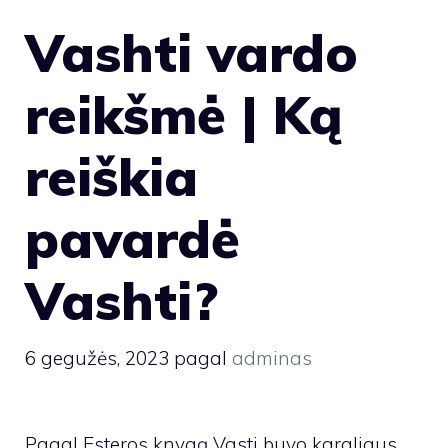
Vashti vardo
reikšmė | Ką
reiškia
pavardė
Vashti?
6 gegužės, 2023
pagal
adminas
Pagal Esteros knygą Vasti buvo karaliaus