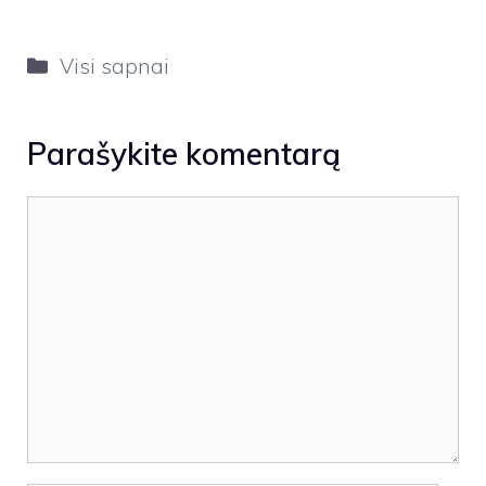
Kategorijos
Visi sapnai
Parašykite komentarą
Komentaras