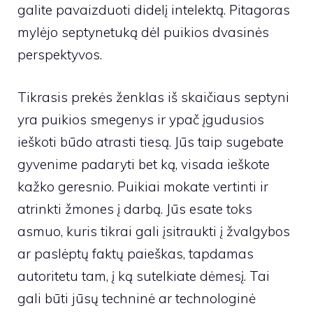
galite pavaizduoti didelį intelektą. Pitagoras
mylėjo septynetuką dėl puikios dvasinės
perspektyvos.
Tikrasis prekės ženklas iš skaičiaus septyni
yra puikios smegenys ir ypač įgudusios
ieškoti būdo atrasti tiesą. Jūs taip sugebate
gyvenime padaryti bet ką, visada ieškote
kažko geresnio. Puikiai mokate vertinti ir
atrinkti žmones į darbą. Jūs esate toks
asmuo, kuris tikrai gali įsitraukti į žvalgybos
ar paslėptų faktų paieškas, tapdamas
autoritetu tam, į ką sutelkiate dėmesį. Tai
gali būti jūsų techninė ar technologinė