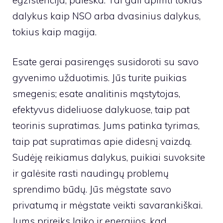
dalykus kaip NSO arba dvasinius dalykus,
tokius kaip magija.
Esate gerai pasirengęs susidoroti su savo
gyvenimo užduotimis. Jūs turite puikias
smegenis; esate analitinis mąstytojas,
efektyvus dideliuose dalykuose, taip pat
teorinis supratimas. Jums patinka tyrimas,
taip pat supratimas apie didesnį vaizdą.
Sudėję reikiamus dalykus, puikiai suvoksite
ir galėsite rasti naudingų problemų
sprendimo būdų. Jūs mėgstate savo
privatumą ir mėgstate veikti savarankiškai.
Jums prireiks laiko ir energijos, kad