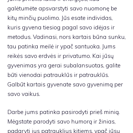
galėtumėte apsvarstyti savo nuomonę be
kitų minčių puolimo. Jūs esate individas,
kuris gyvena tiesiog pagal savo idėjas ir
metodus. Vadinasi, nors kartais būna sunku,
tau patinka meilė ir ypač santuoka. Jums
reikės savo erdvės ir privatumo. Kai jūsų
gyvenimas yra gerai subalansuotas, galite
būti vienodai patrauklūs ir patrauklūs.
Galbūt kartais gyvenate savo gyvenimą per
savo vaikus.
Darbe jums patinka pasirodyti prieš minią.
Mėgstate parodyti savo humorą ir žinias,
padaryti jus patrauklius kitiems, ypač jūsų