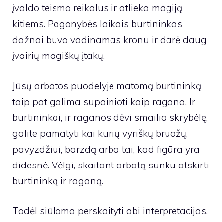
įvaldo teismo reikalus ir atlieka magiją
kitiems. Pagonybės laikais burtininkas
dažnai buvo vadinamas kronu ir darė daug
įvairių magiškų įtakų.
Jūsų arbatos puodelyje matomą burtininką
taip pat galima supainioti kaip ragana. Ir
burtininkai, ir raganos dėvi smailia skrybėlę,
galite pamatyti kai kurių vyriškų bruožų,
pavyzdžiui, barzdą arba tai, kad figūra yra
didesnė. Vėlgi, skaitant arbatą sunku atskirti
burtininką ir raganą.
Todėl siūloma perskaityti abi interpretacijas.