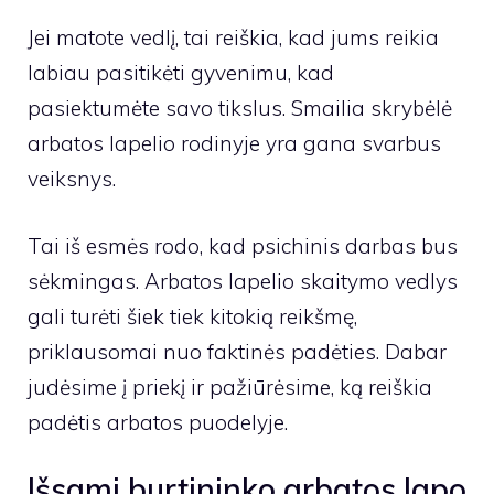
Jei matote vedlį, tai reiškia, kad jums reikia
labiau pasitikėti gyvenimu, kad
pasiektumėte savo tikslus. Smailia skrybėlė
arbatos lapelio rodinyje yra gana svarbus
veiksnys.
Tai iš esmės rodo, kad psichinis darbas bus
sėkmingas. Arbatos lapelio skaitymo vedlys
gali turėti šiek tiek kitokią reikšmę,
priklausomai nuo faktinės padėties. Dabar
judėsime į priekį ir pažiūrėsime, ką reiškia
padėtis arbatos puodelyje.
Išsami burtininko arbatos lapo