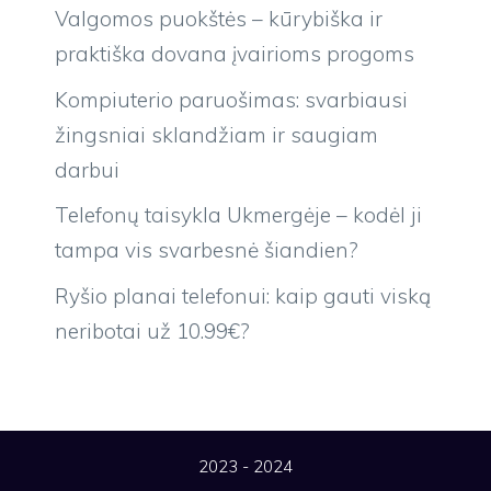
Valgomos puokštės – kūrybiška ir
praktiška dovana įvairioms progoms
Kompiuterio paruošimas: svarbiausi
žingsniai sklandžiam ir saugiam
darbui
Telefonų taisykla Ukmergėje – kodėl ji
tampa vis svarbesnė šiandien?
Ryšio planai telefonui: kaip gauti viską
neribotai už 10.99€?
2023 - 2024