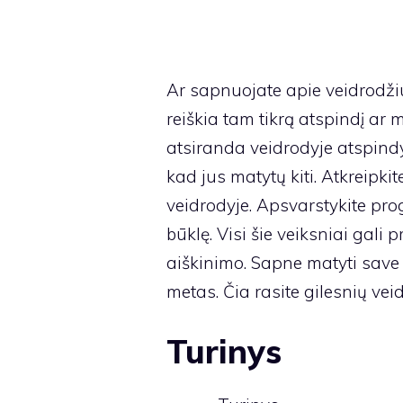
Ar sapnuojate apie veidrodžiu
reiškia tam tikrą atspindį ar
atsiranda veidrodyje atspindyje
kad jus matytų kiti. Atkreipki
veidrodyje. Apsvarstykite progą
būklę. Visi šie veiksniai gali 
aiškinimo. Sapne matyti save 
metas. Čia rasite gilesnių vei
Turinys