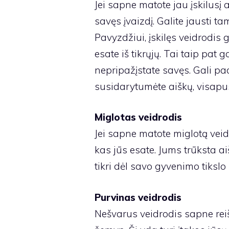
Jei sapne matote jau įskilusį a
savęs įvaizdį. Galite jausti tam
Pavyzdžiui, įskilęs veidrodis g
esate iš tikrųjų. Tai taip pat 
nepripažįstate savęs. Gali pad
susidarytumėte aiškų, visapus
Miglotas veidrodis
Jei sapne matote miglotą veidr
kas jūs esate. Jums trūksta a
tikri dėl savo gyvenimo tikslo 
Purvinas veidrodis
Nešvarus veidrodis sapne reišk