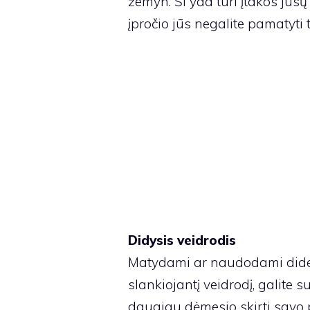
žemyn. Ši yda turi įtakos jūsų 
įpročio jūs negalite pamatyti ti
Didysis veidrodis
Matydami ar naudodami didelį
slankiojantį veidrodį, galite 
daugiau dėmesio skirti savo p