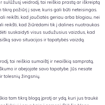
r sulūžusį veidrodį, tai reiškia prastą ar iškreiptą
 tikrą požiūrį į save, kuris gali būti neteisingas.
ali reikšti, kad jaučiatės geriau arba blogiau, nei
gali reikšti, kad žiūrėdami tik į dalines nuotraukas
ėti suskaidyti visus sudužusius vaizdus, ​​​​kad
išką savo situacijos ir tapatybės vaizdą.
odį, tai reiškia sumaištį ir neaiškią sampratą,
iškumo ir abejojate savo tapatybe. Jūs nesate
ir tolesnių žingsnių.
ia tam tikrą blogą įprotį ar ydą, kuri jus traukė