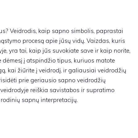
s? Veidrodis, kaip sapno simbolis, paprastai
 mąstymo procesą apie jūsų vidų. Vaizdas, kuris
, yra tai, kaip jūs suvokiate save ir kaip norite,
te dėmesį į atspindžio tipus, kuriuos matote
, kai žiūrite į veidrodį, ir galiausiai veidrodžių
prisidėti prie geriausio sapno veidrodžių
veidrodyje reiškia savistabos ir supratimo
drodinių sapnų interpretacijų.