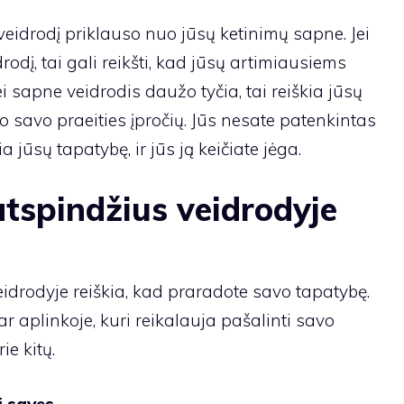
eidrodį priklauso nuo jūsų ketinimų sapne. Jei
dį, tai gali reikšti, kad jūsų artimiausiems
 sapne veidrodis daužo tyčia, tai reiškia jūsų
uo savo praeities įpročių. Jūs nesate patenkintas
a jūsų tapatybę, ir jūs ją keičiate jėga.
tspindžius veidrodyje
idrodyje reiškia, kad praradote savo tapatybę.
ar aplinkoje, kuri reikalauja pašalinti savo
ie kitų.
j savęs