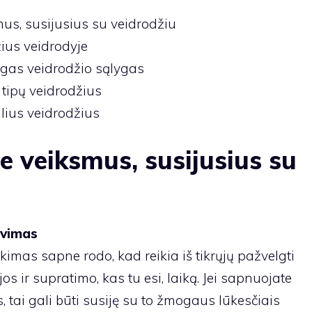
us, susijusius su veidrodžiu
ius veidrodyje
ngas veidrodžio sąlygas
 tipų veidrodžius
lius veidrodžius
e veiksmus, susijusius su
avimas
kimas sapne rodo, kad reikia iš tikrųjų pažvelgti
ijos ir supratimo, kas tu esi, laiką. Jei sapnuojate
, tai gali būti susiję su to žmogaus lūkesčiais