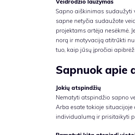
Veidrodžio laužymas
Sapno aiškinimas sudaužyti v
sapne netyčia sudaužote veidro
projektams artėja nesėkmė. Jei
norą ir motyvaciją atitrūkti n
tuo, kaip jūsų įpročiai apibrėži
Sapnuok apie a
Jokių atspindžių
Nematyti atspindžio sapno ve
Arba esate tokioje situacijoje 
individualumą ir prisitaikyti pr
Pamatyti kitą atspindį vieto