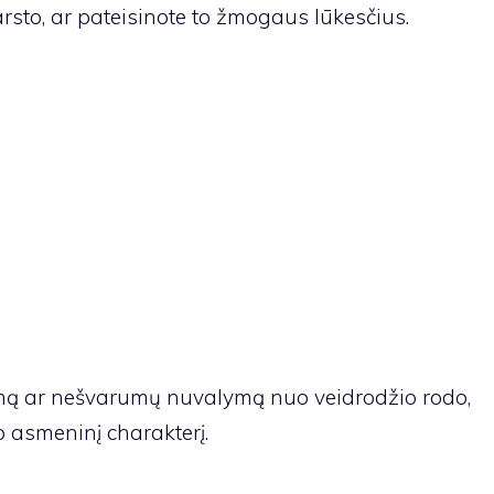
arsto, ar pateisinote to žmogaus lūkesčius.
mą ar nešvarumų nuvalymą nuo veidrodžio rodo,
o asmeninį charakterį.