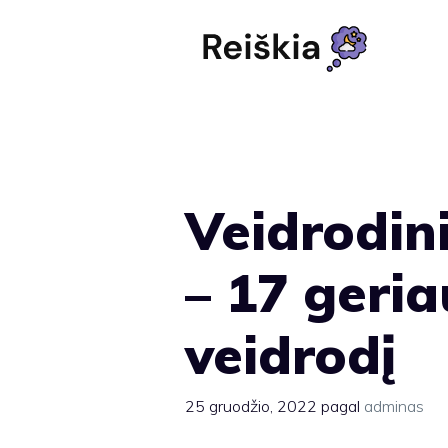
Pereiti
prie
turinio
Veidrodin
– 17 geri
veidrodį
25 gruodžio, 2022
pagal
adminas