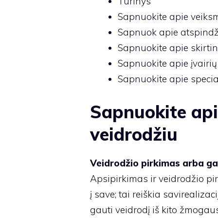
Turinys
Sapnuokite apie veiksm
Sapnuok apie atspindž
Sapnuokite apie skirti
Sapnuokite apie įvairių
Sapnuokite apie specia
Sapnuokite api
veidrodžiu
Veidrodžio pirkimas arba g
Apsipirkimas ir veidrodžio pir
į save; tai reiškia savirealizac
gauti veidrodį iš kito žmogaus