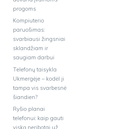
progoms
Kompiuterio
paruošimas:
svarbiausi žingsniai
sklandžiam ir
saugiam darbui
Telefonų taisykla
Ukmergėje – kodėl ji
tampa vis svarbesnė
šiandien?
Ryšio planai
telefonui: kaip gauti
viską neribotai už