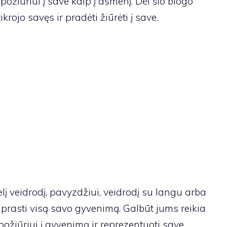
požiūriui į save kaip į asmenį. Dėl šio blogo
krojo savęs ir pradėti žiūrėti į save.
 veidrodį, pavyzdžiui, veidrodį su langu arba
suprasti visą savo gyvenimą. Galbūt jums reikia
ožiūriui į gyvenimą ir reprezentuoti save