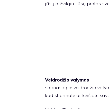
jūsų atžvilgiu. Jūsų protas sv
Veidrodžio valymas
sapnas apie veidrodžio valy
kad stiprinate ar keičiate sav