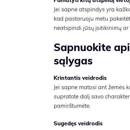
Jei sapne atspindys yra kažkas 
kad pastaruoju metu pakeitėte
neatspindi jūsų įsitikinimų ar 
Sapnuokite api
sąlygas
Krintantis veidrodis
Jei sapne matosi ant žemės kre
supratote dalį savo charakteri
pamirštumėte.
Sugedęs veidrodis