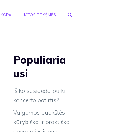
KOPAI
KITOS REIKŠMĖS
Populiaria
usi
Iš ko susideda puiki
koncerto patirtis?
Valgomos puokštės –
kūrybiška ir praktiška
dovana įvairioms