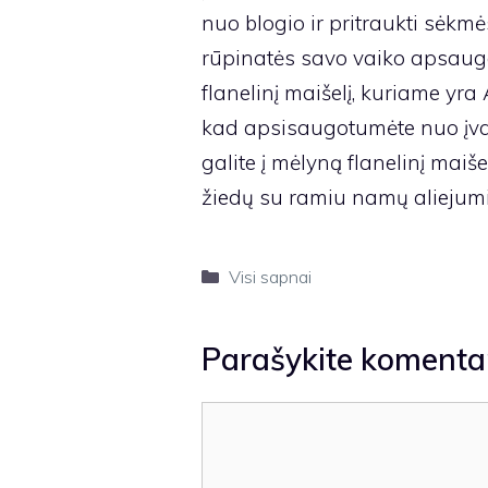
nuo blogio ir pritraukti sėkmė
rūpinatės savo vaiko apsauga
flanelinį maišelį, kuriame yra
kad apsisaugotumėte nuo įvair
galite į mėlyną flanelinį maiš
žiedų su ramiu namų aliejumi
Kategorijos
Visi sapnai
Parašykite komenta
Komentaras