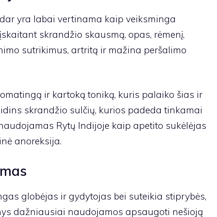
 dar yra labai vertinama kaip veiksminga
įskaitant skrandžio skausmą, opas, rėmenį,
imo sutrikimus, artritą ir mažina peršalimo
matingą ir kartoką toniką, kuris palaiko šias ir
adidins skrandžio sulčių, kurios padeda tinkamai
t naudojamas Rytų Indijoje kaip apetito sukėlėjas
inė anoreksija.
imas
as globėjas ir gydytojas bei suteikia stiprybės,
nys dažniausiai naudojamos apsaugoti nešioją