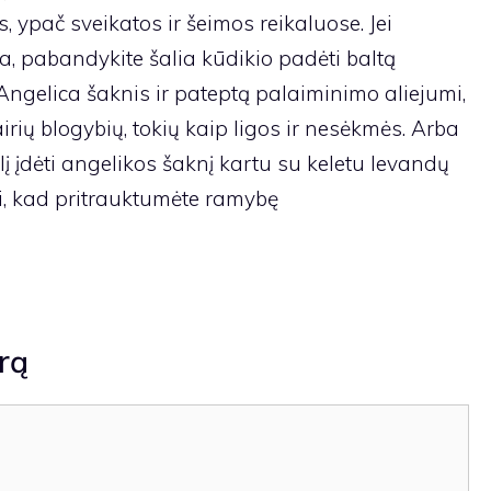
s, ypač sveikatos ir šeimos reikaluose. Jei
, pabandykite šalia kūdikio padėti baltą
 Angelica šaknis ir pateptą palaiminimo aliejumi,
ių blogybių, tokių kaip ligos ir nesėkmės. Arba
elį įdėti angelikos šaknį kartu su keletu levandų
, kad pritrauktumėte ramybę
rą