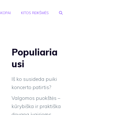
KOPAI
KITOS REIKŠMĖS
Populiaria
usi
Iš ko susideda puiki
koncerto patirtis?
Valgomos puokštės –
kūrybiška ir praktiška
dovana įvairioms