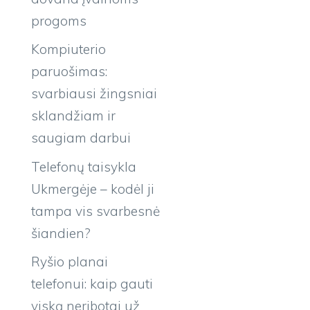
progoms
Kompiuterio
paruošimas:
svarbiausi žingsniai
sklandžiam ir
saugiam darbui
Telefonų taisykla
Ukmergėje – kodėl ji
tampa vis svarbesnė
šiandien?
Ryšio planai
telefonui: kaip gauti
viską neribotai už