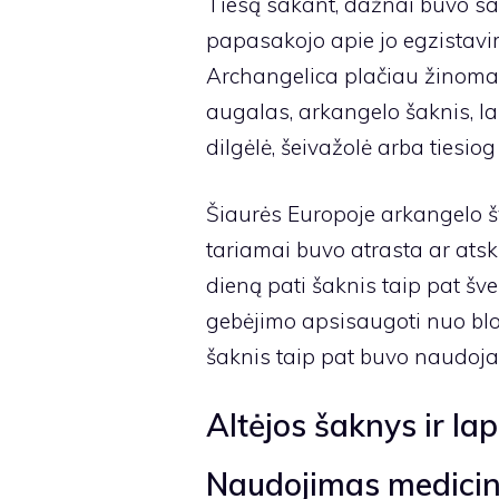
Tiesą sakant, dažnai buvo 
papasakojo apie jo egzistavim
Archangelica plačiau žinoma 
augalas, arkangelo šaknis, la
dilgėlė, šeivažolė arba tiesiog
Šiaurės Europoje arkangelo šv
tariamai buvo atrasta ar ats
dieną pati šaknis taip pat šv
gebėjimo apsisaugoti nuo blo
šaknis taip pat buvo naudoj
Altėjos šaknys ir lap
Naudojimas medicin