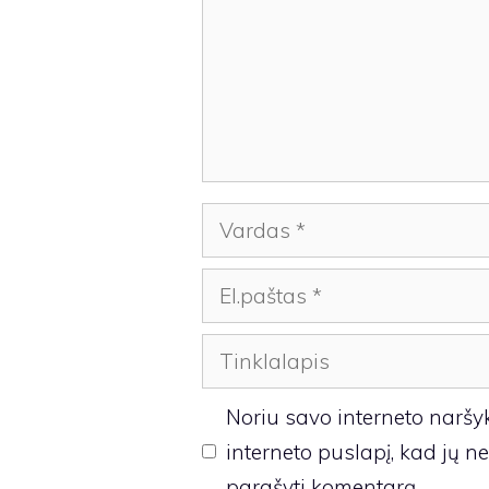
Vardas
El.paštas
Tinklalapis
Noriu savo interneto naršykl
interneto puslapį, kad jų neb
parašyti komentarą.