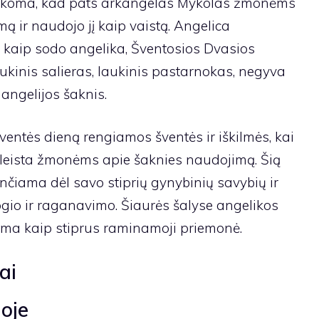
sakoma, kad pats arkangelas Mykolas žmonėms
ą ir naudojo jį kaip vaistą. Angelica
kaip sodo angelika, Šventosios Dvasios
ukinis salieras, laukinis pastarnokas, negyva
 angelijos šaknis.
entės dieną rengiamos šventės ir iškilmės, kai
kleista žmonėms apie šaknies naudojimą. Šią
enčiama dėl savo stiprių gynybinių savybių ir
gio ir raganavimo. Šiaurės šalyse angelikos
ama kaip stiprus raminamoji priemonė.
ai
oje