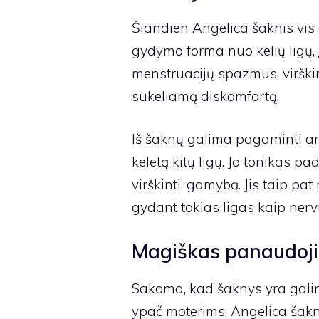
Šiandien Angelica šaknis vis
gydymo forma nuo kelių ligų, 
menstruacijų spazmus, virškin
sukeliamą diskomfortą.
Iš šaknų galima pagaminti aro
keletą kitų ligų. Jo tonikas p
virškinti, gamybą. Jis taip pa
gydant tokias ligas kaip nerv
Magiškas panaudoj
Sakoma, kad šaknys yra galing
ypač moterims. Angelica šak