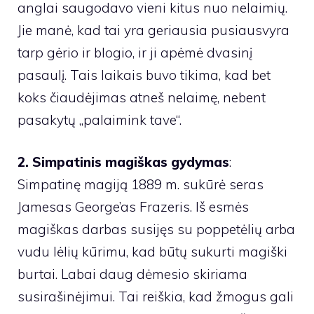
anglai saugodavo vieni kitus nuo nelaimių.
Jie manė, kad tai yra geriausia pusiausvyra
tarp gėrio ir blogio, ir ji apėmė dvasinį
pasaulį. Tais laikais buvo tikima, kad bet
koks čiaudėjimas atneš nelaimę, nebent
pasakytų „palaimink tave“.
2. Simpatinis magiškas gydymas
:
Simpatinę magiją 1889 m. sukūrė seras
Jamesas George’as Frazeris. Iš esmės
magiškas darbas susijęs su poppetėlių arba
vudu lėlių kūrimu, kad būtų sukurti magiški
burtai. Labai daug dėmesio skiriama
susirašinėjimui. Tai reiškia, kad žmogus gali