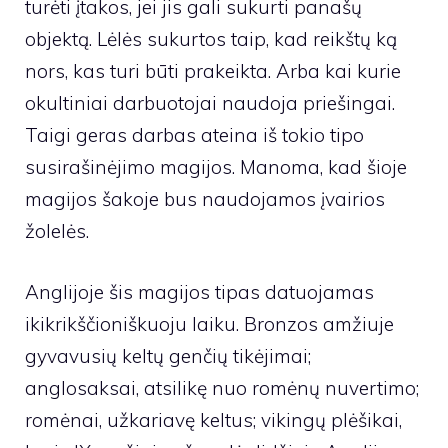
turėti įtakos, jei jis gali sukurti panašų
objektą. Lėlės sukurtos taip, kad reikštų ką
nors, kas turi būti prakeikta. Arba kai kurie
okultiniai darbuotojai naudoja priešingai.
Taigi geras darbas ateina iš tokio tipo
susirašinėjimo magijos. Manoma, kad šioje
magijos šakoje bus naudojamos įvairios
žolelės.
Anglijoje šis magijos tipas datuojamas
ikikrikščioniškuoju laiku. Bronzos amžiuje
gyvavusių keltų genčių tikėjimai;
anglosaksai, atsilikę nuo romėnų nuvertimo;
romėnai, užkariavę keltus; vikingų plėšikai,