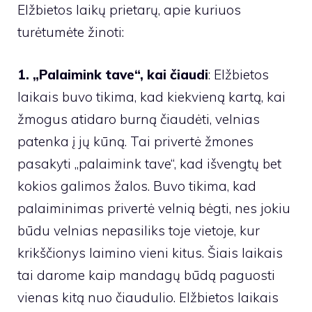
Elžbietos laikų prietarų, apie kuriuos
turėtumėte žinoti:
1. „Palaimink tave“, kai čiaudi
: Elžbietos
laikais buvo tikima, kad kiekvieną kartą, kai
žmogus atidaro burną čiaudėti, velnias
patenka į jų kūną. Tai privertė žmones
pasakyti „palaimink tave“, kad išvengtų bet
kokios galimos žalos. Buvo tikima, kad
palaiminimas privertė velnią bėgti, nes jokiu
būdu velnias nepasiliks toje vietoje, kur
krikščionys laimino vieni kitus. Šiais laikais
tai darome kaip mandagų būdą paguosti
vienas kitą nuo čiaudulio. Elžbietos laikais