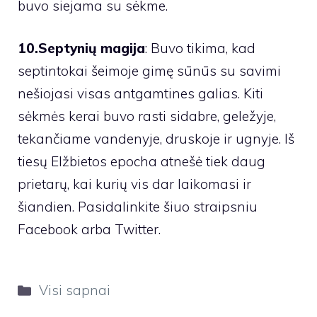
buvo siejama su sėkme.
10.Septynių magija
: Buvo tikima, kad
septintokai šeimoje gimę sūnūs su savimi
nešiojasi visas antgamtines galias. Kiti
sėkmės kerai buvo rasti sidabre, geležyje,
tekančiame vandenyje, druskoje ir ugnyje. Iš
tiesų Elžbietos epocha atnešė tiek daug
prietarų, kai kurių vis dar laikomasi ir
šiandien. Pasidalinkite šiuo straipsniu
Facebook arba Twitter.
Kategorijos
Visi sapnai