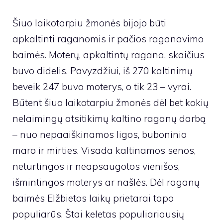
Šiuo laikotarpiu žmonės bijojo būti
apkaltinti raganomis ir pačios raganavimo
baimės. Moterų, apkaltintų ragana, skaičius
buvo didelis. Pavyzdžiui, iš 270 kaltinimų
beveik 247 buvo moterys, o tik 23 – vyrai.
Būtent šiuo laikotarpiu žmonės dėl bet kokių
nelaimingų atsitikimų kaltino raganų darbą
– nuo ​​nepaaiškinamos ligos, buboninio
maro ir mirties. Visada kaltinamos senos,
neturtingos ir neapsaugotos vienišos,
išmintingos moterys ar našlės. Dėl raganų
baimės Elžbietos laikų prietarai tapo
populiarūs. Štai keletas populiariausių