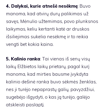
4. Dalykai, kurie atnešė nesėkmę
: Buvo
manoma, kad atvirų durų palikimas už
savęs, Mėnulio užtemimas, povo plunksnos
laikymas, keliu kertanti katė ar druskos
išsiliejimas sukelia nesėkmę ir to reikia
vengti bet kokia kaina.
5. Kalinio ranka
: Tai vienas iš senų visų
laikų Elžbietos laikų prietarų, pagal kurį
manoma, kad mirties bausme įvykdyta
kalinio dešinė ranka buvo sėkmės ženklas,
nes ji turėjo nepaprastų galių, pavyzdžiui,
sugebėjo išgydyti, o kas ją turėjo, galėjo
atskleisti paslaptį.