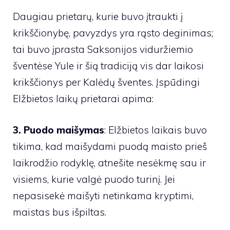
Daugiau prietarų, kurie buvo įtraukti į
krikščionybę, pavyzdys yra rąsto deginimas;
tai buvo įprasta Saksonijos viduržiemio
šventėse Yule ir šią tradiciją vis dar laikosi
krikščionys per Kalėdų šventes. Įspūdingi
Elžbietos laikų prietarai apima:
3. Puodo maišymas
: Elžbietos laikais buvo
tikima, kad maišydami puodą maisto prieš
laikrodžio rodyklę, atnešite nesėkmę sau ir
visiems, kurie valgė puodo turinį. Jei
nepasisekė maišyti netinkama kryptimi,
maistas bus išpiltas.