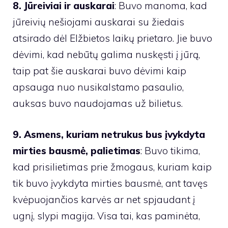
8. Jūreiviai ir auskarai
: Buvo manoma, kad
jūreivių nešiojami auskarai su žiedais
atsirado dėl Elžbietos laikų prietaro. Jie buvo
dėvimi, kad nebūtų galima nuskęsti į jūrą,
taip pat šie auskarai buvo dėvimi kaip
apsauga nuo nusikalstamo pasaulio,
auksas buvo naudojamas už bilietus.
9. Asmens, kuriam netrukus bus įvykdyta
mirties bausmė, palietimas
: Buvo tikima,
kad prisilietimas prie žmogaus, kuriam kaip
tik buvo įvykdyta mirties bausmė, ant tavęs
kvėpuojančios karvės ar net spjaudant į
ugnį, slypi magija. Visa tai, kas paminėta,