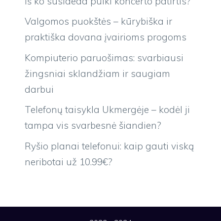
Iš ko susideda puiki koncerto patirtis?
Valgomos puokštės – kūrybiška ir
praktiška dovana įvairioms progoms
Kompiuterio paruošimas: svarbiausi
žingsniai sklandžiam ir saugiam
darbui
Telefonų taisykla Ukmergėje – kodėl ji
tampa vis svarbesnė šiandien?
Ryšio planai telefonui: kaip gauti viską
neribotai už 10.99€?