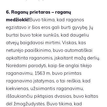
6. Raganų prietaras – raganų
medžioklė!
Buvo tikima, kad raganos
egzistavo ir šios eros gali burti gyvybę. Jų
burtai buvo tokie sunkūs, kad daugeliu
atvejų baigdavosi mirtimi. Viskas, kas
neturėjo paaiškinimo, buvo automatiškai
apkaltinta raganomis, įskaitant mažą derlių.
Norėdami parodyti, kaip šie anglai tikėjo
raganavimu, 1563 m. buvo priimtas
raganavimo įstatymas, o tai reiškia, kad
kiekvienas, užsiimantis raganavimu,
iššaukiančiu piktąsias dvasias, buvo kaltas
dėl žmogžudystės. Buvo tikima, kad