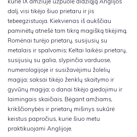
kurie IX amžiuje užpuolė didžiąją Anglijos
dalį, visi tikėjo šiuo prietaru ir jis
tebeegzistuoja. Kiekvienas iš aukščiau
paminėtų atnešė tam tikrą magišką tikėjimą.
Romėnai turėjo prietarų, susijusių su
metalais ir spalvomis; Keltai laikėsi prietarų,
susijusių su galia, slypinčia varduose,
numerologijoje ir susižavėjimu žolelių
magija; saksai tikėjo ženklų skaitymo ir
gyvūnų magija; o danai tikėjo giedojimu ir
laimingais skaičiais. Bėgant amžiams,
krikščionybės ir prietarų mišinys sukūrė
keistus papročius, kurie šiuo metu
praktikuojami Anglijoje.