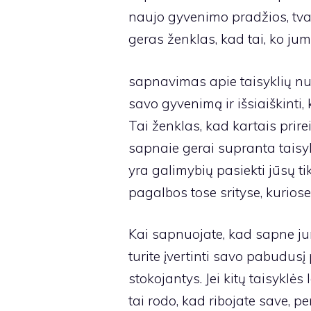
naujo gyvenimo pradžios, tvar
geras ženklas, kad tai, ko jums
sapnavimas apie taisyklių nu
savo gyvenimą ir išsiaiškinti, 
Tai ženklas, kad kartais prirei
sapnaie gerai supranta taisyk
yra galimybių pasiekti jūsų ti
pagalbos tose srityse, kurios
Kai sapnuojate, kad sapne ju
turite įvertinti savo pabudusį
stokojantys. Jei kitų taisyklė
tai rodo, kad ribojate save, 