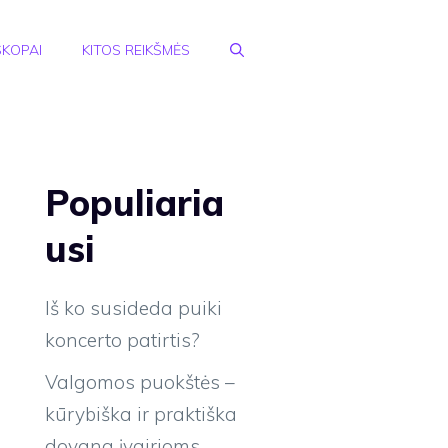
KOPAI
KITOS REIKŠMĖS
Populiaria
usi
Iš ko susideda puiki
koncerto patirtis?
Valgomos puokštės –
kūrybiška ir praktiška
dovana įvairioms