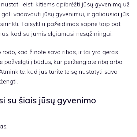
 nustoti leisti kitiems apibrėžti jūsų gyvenimą už
is gali vadovauti jūsų gyvenimui, ir galiausiai jūs
pasirinkti. Taisyklių pažeidimas sapne taip pat
mus, kad su jumis elgiamasi nesąžiningai.
 rodo, kad žinote savo ribas, ir tai yra geras
e pažvelgti į būdus, kur peržengiate ribą arba
 Atminkite, kad jūs turite teisę nustatyti savo
ržengti.
si su šiais jūsų gyvenimo
as.