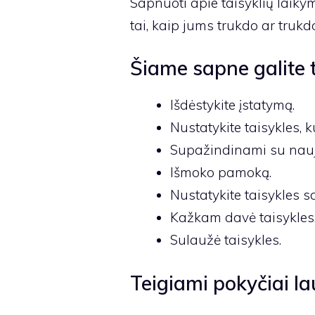
Sapnuoti apie taisyklių laiky
tai, kaip jums trukdo ar truk
Šiame sapne galite t
Išdėstykite įstatymą.
Nustatykite taisykles, ku
Supažindinami su nau
Išmoko pamoką.
Nustatykite taisykles 
Kažkam davė taisykles
Sulaužė taisykles.
Teigiami pokyčiai lau