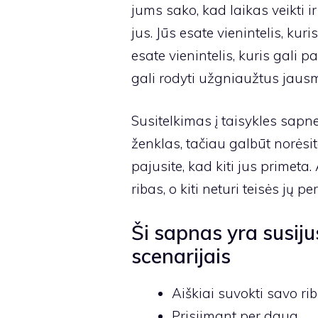
jums sako, kad laikas veikti ir
jus. Jūs esate vienintelis, kur
esate vienintelis, kuris gali 
gali rodyti užgniaužtus jaus
Susitelkimas į taisykles sapne
ženklas, tačiau galbūt norėsit
pajusite, kad kiti jus primeta.
ribas, o kiti neturi teisės jų pe
Ši sapnas yra susiju
scenarijais
Aiškiai suvokti savo rib
Prisiimant per daug.