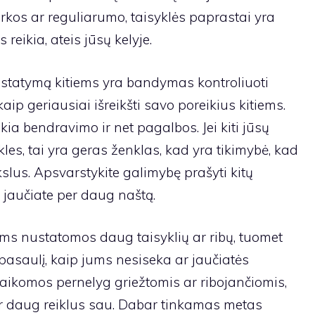
kos ar reguliarumo, taisyklės paprastai yra
 reikia, ateis jūsų kelyje.
statymą kitiems yra bandymas kontroliuoti
kaip geriausiai išreikšti savo poreikius kitiems.
kia bendravimo ir net pagalbos. Jei kiti jūsų
les, tai yra geras ženklas, kad yra tikimybė, kad
kslus. Apsvarstykite galimybę prašyti kitų
e jaučiate per daug naštą.
ms nustatomos daug taisyklių ar ribų, tuomet
 pasaulį, kaip jums nesiseka ar jaučiatės
s laikomos pernelyg griežtomis ar ribojančiomis,
per daug reiklus sau. Dabar tinkamas metas