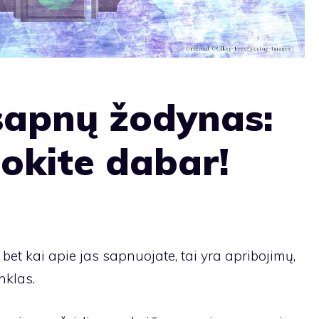
 sapnų žodynas:
uokite dabar!
bet kai apie jas sapnuojate, tai yra apribojimų,
nklas.