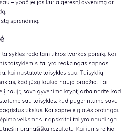
 sau – ypač jei jos kuria geresnį gyvenimą ar
dą.
rastą sprendimą.
ė
aisykles rodo tam tikros tvarkos poreikį. Kai
mis taisyklėmis, tai yra reakcingas sapnas,
da, kai nustatote taisykles sau. Taisyklių
klas, kad jūsų laukia nauja pradžia. Tai
te į naują savo gyvenimo kryptį arba norite, kad
ustatome sau taisykles, kad pagerintume savo
rįstus tikslus. Kai sapne elgiatės protingai,
kvėpimo veiksmas ir apskritai tai yra naudinga
tneš ir pranašiškų rezultatų. Kai jums reikia