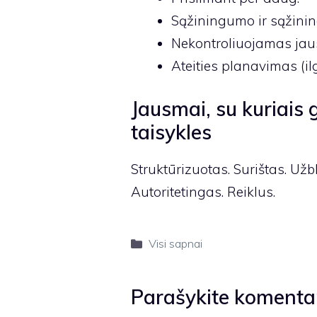
Sąžiningumo ir sąžini
Nekontroliuojamas ja
Ateities planavimas (il
Jausmai, su kuriais
taisykles
Struktūrizuotas. Surištas. Užb
Autoritetingas. Reiklus.
Kategorijos
Visi sapnai
Parašykite komenta