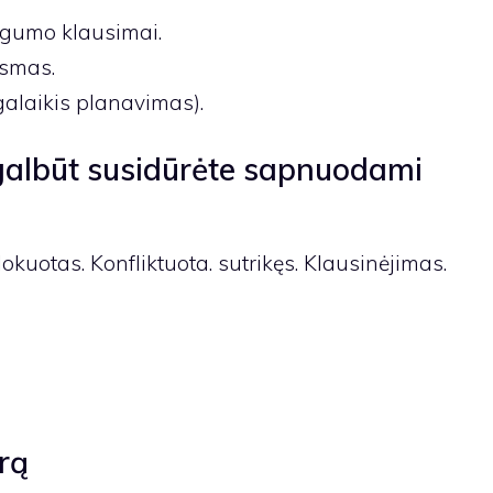
ngumo klausimai.
usmas.
galaikis planavimas).
 galbūt susidūrėte sapnuodami
lokuotas. Konfliktuota. sutrikęs. Klausinėjimas.
rą