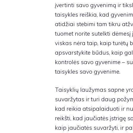
įvertinti savo gyvenimą ir tiks
taisykles reiškia, kad gyvenimą
atidžiai stebimi tam tikru atž
tuomet norite sutelkti dėmesį į
viskas nėra taip, kaip turėtų bū
apsvarstykite būdus, kaip gal
kontrolės savo gyvenime – sus
taisykles savo gyvenime.
Taisyklių laužymas sapne yra
suvaržytas ir turi daug požym
kad reikia atsipalaiduoti ir nu
reikšti, kad jaučiatės įstrigę 
kaip jaučiatės suvaržyti, ir p