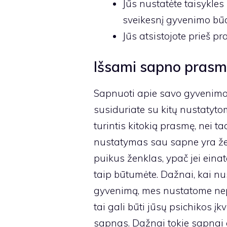
Jūs nustatėte taisykles
sveikesnį gyvenimo bū
Jūs atsistojote prieš p
Išsami sapno prasm
Sapnuoti apie savo gyvenimo t
susiduriate su kitų nustatyto
turintis kitokią prasmę, nei ta
nustatymas sau sapne yra žen
puikus ženklas, ypač jei eina
taip būtumėte. Dažnai, kai n
gyvenimą, mes nustatome nepag
tai gali būti jūsų psichikos į
sapnas. Dažnai tokie sapnai a