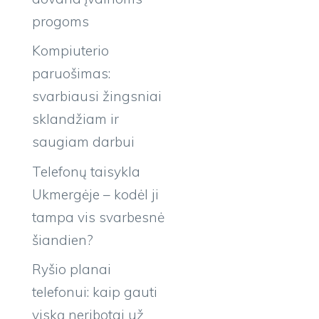
progoms
Kompiuterio
paruošimas:
svarbiausi žingsniai
sklandžiam ir
saugiam darbui
Telefonų taisykla
Ukmergėje – kodėl ji
tampa vis svarbesnė
šiandien?
Ryšio planai
telefonui: kaip gauti
viską neribotai už