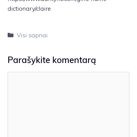
dictionary/claire
Kategorijos
Visi sapnai
Parašykite komentarą
Komentaras