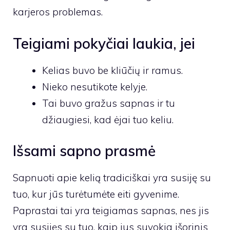
karjeros problemas.
Teigiami pokyčiai laukia, jei
Kelias buvo be kliūčių ir ramus.
Nieko nesutikote kelyje.
Tai buvo gražus sapnas ir tu
džiaugiesi, kad ėjai tuo keliu.
Išsami sapno prasmė
Sapnuoti apie kelią tradiciškai yra susiję su
tuo, kur jūs turėtumėte eiti gyvenime.
Paprastai tai yra teigiamas sapnas, nes jis
yra susijęs su tuo, kaip jus suvokia išorinis