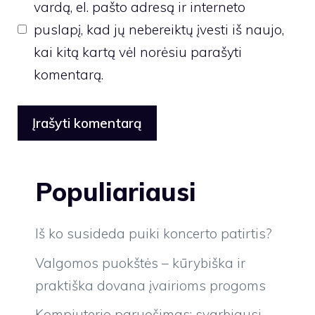
vardą, el. pašto adresą ir interneto
puslapį, kad jų nebereiktų įvesti iš naujo,
kai kitą kartą vėl norėsiu parašyti
komentarą.
Populiariausi
Iš ko susideda puiki koncerto patirtis?
Valgomos puokštės – kūrybiška ir
praktiška dovana įvairioms progoms
Kompiuterio paruošimas: svarbiausi