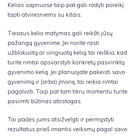
Kelias sapnuose taip pat gali rodyti poreikį
tapti atviresniems su kitais.
Tiesaus kelio matymas gali reikšti jūsų
pažangą gyvenime. Jei norite rasti
užblokuotą ar vingiuotą kelią, tai reiškia, kad
turite rimtai apsvarstyti konkretų pasirinktą
gyvenimo kelią. Jei planuojate pakeisti savo
gyvenimą ir (arba) įmonę, tai reikia rimtai
pagalvoti. Taip pat tam tikru momentu turite
pasiimti būtinas atostogas.
Tai padės jums atsižvelgti ir permąstyti
rezultatus prieš imantis veiksmų pagal savo