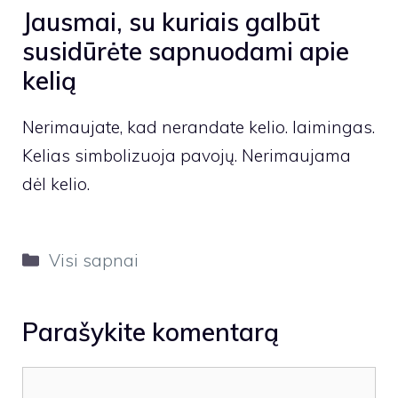
Jausmai, su kuriais galbūt
susidūrėte sapnuodami apie
kelią
Nerimaujate, kad nerandate kelio. laimingas.
Kelias simbolizuoja pavojų. Nerimaujama
dėl kelio.
Kategorijos
Visi sapnai
Parašykite komentarą
Komentaras