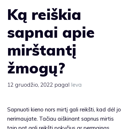
Ką reiškia
sapnai apie
mirštantį
žmogų?
12 gruodžio, 2022
pagal
Ieva
Sapnuoti kieno nors mirtį gali reikšti, kad dėl jo
nerimaujate. Tačiau aiškinant sapnus mirtis
taip pat gali reikšti pokyčius ar permainas.