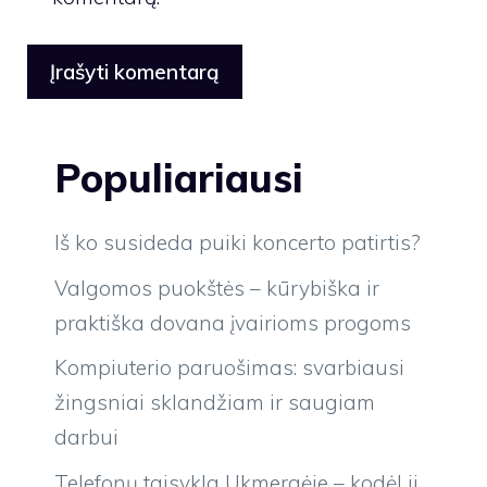
Populiariausi
Iš ko susideda puiki koncerto patirtis?
Valgomos puokštės – kūrybiška ir
praktiška dovana įvairioms progoms
Kompiuterio paruošimas: svarbiausi
žingsniai sklandžiam ir saugiam
darbui
Telefonų taisykla Ukmergėje – kodėl ji