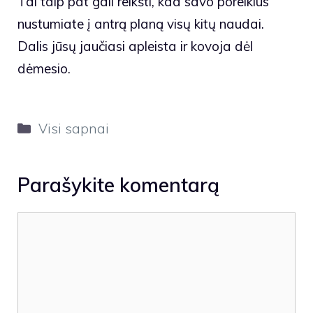
Tai taip pat gali reikšti, kad savo poreikius
nustumiate į antrą planą visų kitų naudai.
Dalis jūsų jaučiasi apleista ir kovoja dėl
dėmesio.
Kategorijos
Visi sapnai
Parašykite komentarą
Komentaras