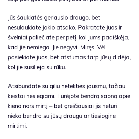
Jūs šaukiatės geriausio draugo, bet
nesulaukiate jokio atsako. Pakratote juos ir
švelniai paliečiate per petį, kol jums paaiškėja,
kad jie nemiega. Jie negyvi. Miręs. Vėl
pasiekiate juos, bet atstumas tarp jūsų didėja,
kol jie susilieja su rūku.
Atsibundate su giliu netekties jausmu, tačiau
keistai neslegiami. Turėjote bendrą sapną apie
kieno nors mirtį – bet greičiausiai jis neturi
nieko bendra su jūsų draugu ar tiesiogine
mirtimi.