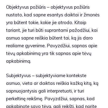
Objektyvus požiūris – objektyvus požiūris
nustato, kad sapne esantys daiktai ir žmonės
yra būtent tokie, kokie jie atrodo. Kitaip
tariant, jie turi būti suprantami pažodžiui, kai
asmuo sapne reiškia būtent tai, ką jis daro
realiame gyvenime. Pavyzdžiui, sapnas apie
tėvų apkabinimą yra tik sapnas apie tėvų
apkabinimą.
Subjektyvus – subjektyviame kontekste
asmuo, vieta ar daiktas reiškia kažką kitą, ką
sapnuojantysis gali interpretuoti, ir turi
perkeltinę reikšmę. Pavyzdžiui, sapnas, kad
apkabinote savo tėvą, gali reikšti, kad norite