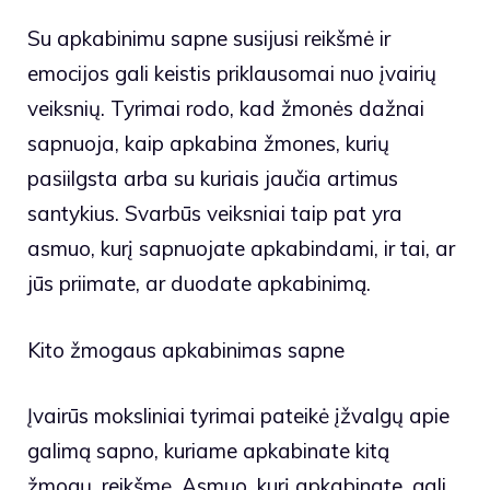
Su apkabinimu sapne susijusi reikšmė ir
emocijos gali keistis priklausomai nuo įvairių
veiksnių. Tyrimai rodo, kad žmonės dažnai
sapnuoja, kaip apkabina žmones, kurių
pasiilgsta arba su kuriais jaučia artimus
santykius. Svarbūs veiksniai taip pat yra
asmuo, kurį sapnuojate apkabindami, ir tai, ar
jūs priimate, ar duodate apkabinimą.
Kito žmogaus apkabinimas sapne
Įvairūs moksliniai tyrimai pateikė įžvalgų apie
galimą sapno, kuriame apkabinate kitą
žmogų, reikšmę. Asmuo, kurį apkabinate, gali