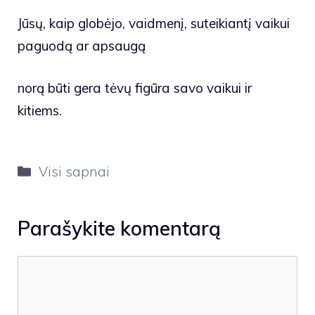
Jūsų, kaip globėjo, vaidmenį, suteikiantį vaikui
paguodą ar apsaugą
norą būti gera tėvų figūra savo vaikui ir
kitiems.
Kategorijos
Visi sapnai
Parašykite komentarą
Komentaras