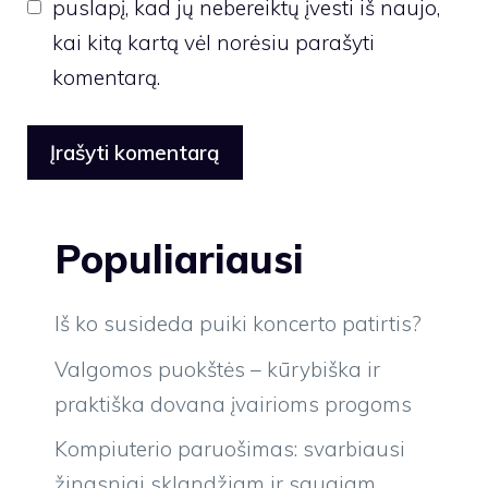
puslapį, kad jų nebereiktų įvesti iš naujo,
kai kitą kartą vėl norėsiu parašyti
komentarą.
Populiariausi
Iš ko susideda puiki koncerto patirtis?
Valgomos puokštės – kūrybiška ir
praktiška dovana įvairioms progoms
Kompiuterio paruošimas: svarbiausi
žingsniai sklandžiam ir saugiam