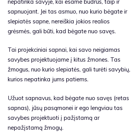
nepatinka savyje, kai esame budrūs, taip ir
sapnuojant. Jei tas asmuo, nuo kurio bėgate ir
slepiatės sapne, nereiškia jokios realios
grėsmės, gali būti, kad bėgate nuo savęs.
Tai projekciniai sapnai, kai savo neigiamas
savybes projektuojame į kitus žmones. Tas
žmogus, nuo kurio slepiatės, gali turėti savybių,
kurios nepatinka jums patiems.
Užuot sapnavus, kad bėgate nuo savęs (retas
sapnas), jūsų pasąmonei ir ego lengviau tas
savybes projektuoti į pažįstamą ar
nepažįstamą žmogų.