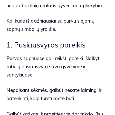
nuo dabartinių realaus gyvenimo aplinkybių.
Kai kurie iš dažniausiai su purvu siejamų
sapnų simbolių yra šie.
1. Pusiausvyros poreikis
Purvas sapnuose gali reikšti poreikį išlaikyti
tobulą pusiausvyrą savo gyvenime ir
santykiuose.
Nepaisant sėkmės, galbūt nesate laimingi ir
patenkinti, kaip turėtumėte būti.
Galbūt kažkas iš praeities vis dar trikdo jūsų