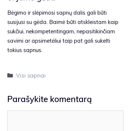
Bėgimo ir slėpimosi sapnų dalis gali būti
susijusi su gėda. Baimė būti atskleistam kaip
sukčiui, nekompetentingam, nepasitikinčiam
savimi ar apsimetėliui taip pat gali sukelti
tokius sapnus.
Kategorijos
Visi sapnai
Parašykite komentarą
Komentaras