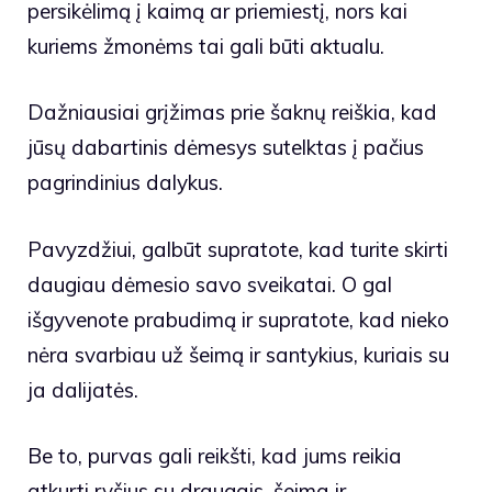
persikėlimą į kaimą ar priemiestį, nors kai
kuriems žmonėms tai gali būti aktualu.
Dažniausiai grįžimas prie šaknų reiškia, kad
jūsų dabartinis dėmesys sutelktas į pačius
pagrindinius dalykus.
Pavyzdžiui, galbūt supratote, kad turite skirti
daugiau dėmesio savo sveikatai. O gal
išgyvenote prabudimą ir supratote, kad nieko
nėra svarbiau už šeimą ir santykius, kuriais su
ja dalijatės.
Be to, purvas gali reikšti, kad jums reikia
atkurti ryšius su draugais, šeima ir