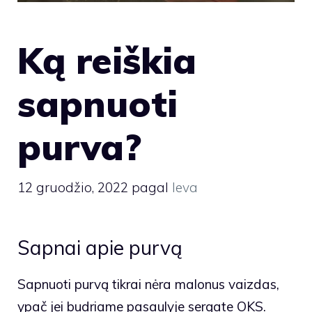
Ką reiškia
sapnuoti
purva?
12 gruodžio, 2022
pagal
Ieva
Sapnai apie purvą
Sapnuoti purvą tikrai nėra malonus vaizdas,
ypač jei budriame pasaulyje sergate OKS.