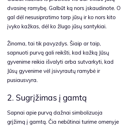
dvasinę ramybę. Galbūt ką nors įskaudinote. O
gal dėl nesusipratimo tarp jūsų ir ko nors kito
įvyko kažkas, dėl ko žlugo jūsų santykiai.
Žinoma, tai tik pavyzdys. Šiaip ar taip,
sapnuoti purvą gali reikšti, kad kažką Jūsų
gyvenime reikia išvalyti arba sutvarkyti, kad
Jūsų gyvenime vėl įsivyrautų ramybė ir
pusiausvyra.
2. Sugrįžimas į gamtą
Sapnai apie purvą dažnai simbolizuoja
grįžimą į gamtą. Čia nebūtinai turime omenyje