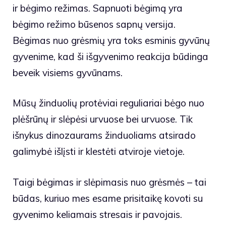
ir bėgimo režimas. Sapnuoti bėgimą yra
bėgimo režimo būsenos sapnų versija.
Bėgimas nuo grėsmių yra toks esminis gyvūnų
gyvenime, kad ši išgyvenimo reakcija būdinga
beveik visiems gyvūnams.
Mūsų žinduolių protėviai reguliariai bėgo nuo
plėšrūnų ir slėpėsi urvuose bei urvuose. Tik
išnykus dinozaurams žinduoliams atsirado
galimybė išlįsti ir klestėti atviroje vietoje.
Taigi bėgimas ir slėpimasis nuo grėsmės – tai
būdas, kuriuo mes esame prisitaikę kovoti su
gyvenimo keliamais stresais ir pavojais.