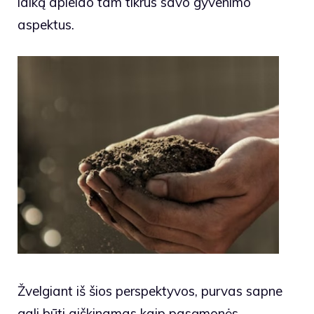
laiką apleido tam tikrus savo gyvenimo
aspektus.
Žvelgiant iš šios perspektyvos, purvas sapne
gali būti aiškinamas kaip pasąmonės