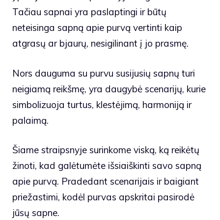
Tačiau sapnai yra paslaptingi ir būtų
neteisinga sapną apie purvą vertinti kaip
atgrasų ar bjaurų, nesigilinant į jo prasmę.
Nors dauguma su purvu susijusių sapnų turi
neigiamą reikšmę, yra daugybė scenarijų, kurie
simbolizuoja turtus, klestėjimą, harmoniją ir
palaimą.
Šiame straipsnyje surinkome viską, ką reikėtų
žinoti, kad galėtumėte išsiaiškinti savo sapną
apie purvą. Pradedant scenarijais ir baigiant
priežastimi, kodėl purvas apskritai pasirodė
jūsų sapne.