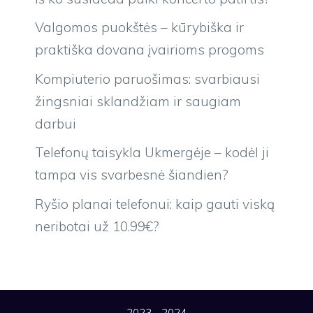
Valgomos puokštės – kūrybiška ir
praktiška dovana įvairioms progoms
Kompiuterio paruošimas: svarbiausi
žingsniai sklandžiam ir saugiam
darbui
Telefonų taisykla Ukmergėje – kodėl ji
tampa vis svarbesnė šiandien?
Ryšio planai telefonui: kaip gauti viską
neribotai už 10.99€?
2023 - 2024