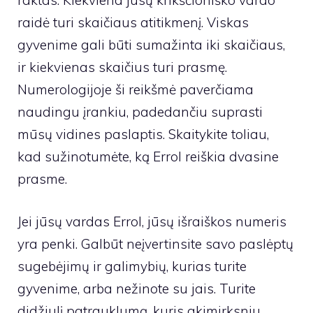
raktas. Kiekviena jūsų krikščioniško vardo
raidė turi skaičiaus atitikmenį. Viskas
gyvenime gali būti sumažinta iki skaičiaus,
ir kiekvienas skaičius turi prasmę.
Numerologijoje ši reikšmė paverčiama
naudingu įrankiu, padedančiu suprasti
mūsų vidines paslaptis. Skaitykite toliau,
kad sužinotumėte, ką Errol reiškia dvasine
prasme.
Jei jūsų vardas Errol, jūsų išraiškos numeris
yra penki. Galbūt neįvertinsite savo paslėptų
sugebėjimų ir galimybių, kurias turite
gyvenime, arba nežinote su jais. Turite
didžiulį patrauklumą, kuris akimirksniu