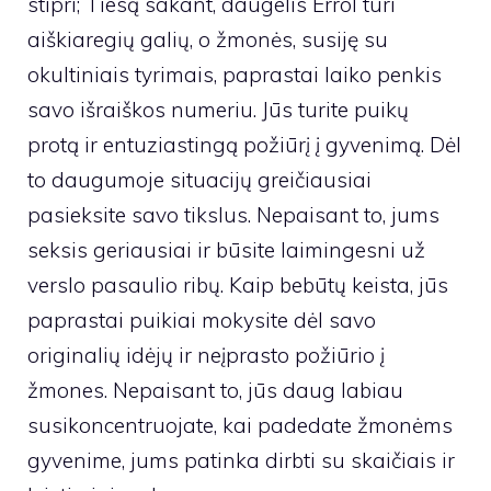
stipri; Tiesą sakant, daugelis Errol turi
aiškiaregių galių, o žmonės, susiję su
okultiniais tyrimais, paprastai laiko penkis
savo išraiškos numeriu. Jūs turite puikų
protą ir entuziastingą požiūrį į gyvenimą. Dėl
to daugumoje situacijų greičiausiai
pasieksite savo tikslus. Nepaisant to, jums
seksis geriausiai ir būsite laimingesni už
verslo pasaulio ribų. Kaip bebūtų keista, jūs
paprastai puikiai mokysite dėl savo
originalių idėjų ir neįprasto požiūrio į
žmones. Nepaisant to, jūs daug labiau
susikoncentruojate, kai padedate žmonėms
gyvenime, jums patinka dirbti su skaičiais ir