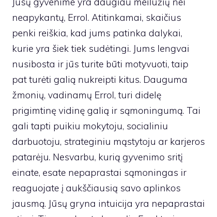
Jūsų gyvenime yra daugiau meilužių nei
neapykantų, Errol. Atitinkamai, skaičius
penki reiškia, kad jums patinka dalykai,
kurie yra šiek tiek sudėtingi. Jums lengvai
nusibosta ir jūs turite būti motyvuoti, taip
pat turėti galią nukreipti kitus. Dauguma
žmonių, vadinamų Errol, turi didelę
prigimtinę vidinę galią ir sąmoningumą. Tai
gali tapti puikiu mokytoju, socialiniu
darbuotoju, strateginiu mąstytoju ar karjeros
patarėju. Nesvarbu, kurią gyvenimo sritį
einate, esate nepaprastai sąmoningas ir
reaguojate į aukščiausią savo aplinkos
jausmą. Jūsų gryna intuicija yra nepaprastai