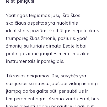
leisti pinigus!
Ypatingas teigiamas jūsų išraiškos
skaičiaus aspektas yra nuolatinis
idealistinis požiūris. Galbūt jus nepatenkins
trumparegiškas žmonių požiūris, ypač
žmonių, su kuriais dirbate. Esate labai
protingas ir mėgaujatės menu, muzikos
instrumentais ir pomėgiais.
Tikrosios neigiamos jūsų savybės yra
susijusios su stresu. Jaučiate vidinį nerimą ir
įtampą; darbe galite būti per subtilus ir
temperamentingas. Asmuo, vardu Errol, bus
linkęs gyventi sapnų pasaulyje ir gali būti