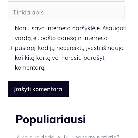
Tinklalapis
Noriu savo interneto naršyklėje išsaugoti
vardą, el. pašto adresą ir interneto
puslapį, kad jų nebereiktų įvesti iš naujo,
kai kitą kartą vėl norėsiu parašyti
komentarą.
Populiariausi
Iš ko susideda puiki koncerto patirtis?