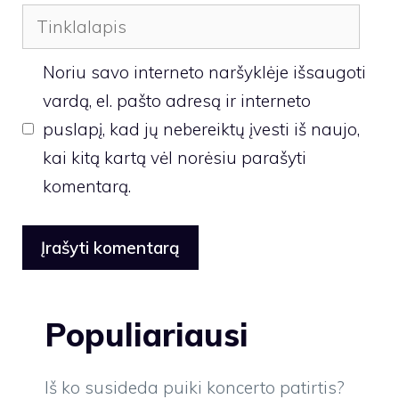
Tinklalapis
Noriu savo interneto naršyklėje išsaugoti
vardą, el. pašto adresą ir interneto
puslapį, kad jų nebereiktų įvesti iš naujo,
kai kitą kartą vėl norėsiu parašyti
komentarą.
Populiariausi
Iš ko susideda puiki koncerto patirtis?