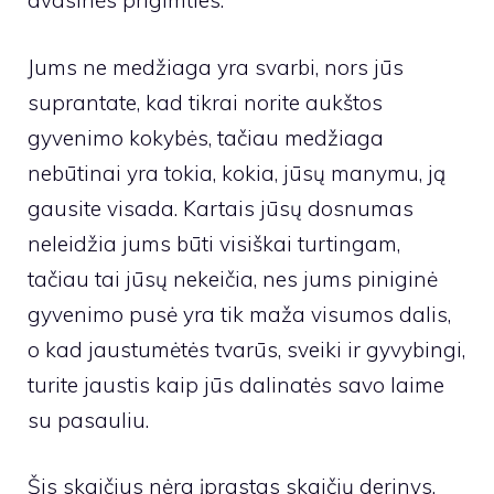
dvasinės prigimties.
Jums ne medžiaga yra svarbi, nors jūs
suprantate, kad tikrai norite aukštos
gyvenimo kokybės, tačiau medžiaga
nebūtinai yra tokia, kokia, jūsų manymu, ją
gausite visada. Kartais jūsų dosnumas
neleidžia jums būti visiškai turtingam,
tačiau tai jūsų nekeičia, nes jums piniginė
gyvenimo pusė yra tik maža visumos dalis,
o kad jaustumėtės tvarūs, sveiki ir gyvybingi,
turite jaustis kaip jūs dalinatės savo laime
su pasauliu.
Šis skaičius nėra įprastas skaičių derinys,