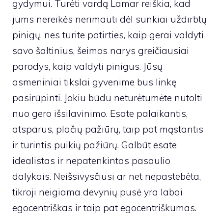
gydymui. Turėti vardą Lamar reiškia, kad
jums nereikės nerimauti dėl sunkiai uždirbtų
pinigų, nes turite patirties, kaip gerai valdyti
savo šaltinius, šeimos narys greičiausiai
parodys, kaip valdyti pinigus. Jūsų
asmeniniai tikslai gyvenime bus linkę
pasirūpinti. Jokiu būdu neturėtumėte nutolti
nuo gero išsilavinimo. Esate palaikantis,
atsparus, plačių pažiūrų, taip pat mąstantis
ir turintis puikių pažiūrų. Galbūt esate
idealistas ir nepatenkintas pasaulio
dalykais. Neišsivysčiusi ar net nepastebėta,
tikroji neigiama devynių pusė yra labai
egocentriškas ir taip pat egocentriškumas.