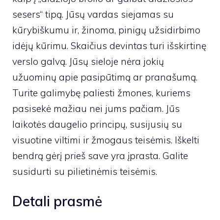
sesers“ tipą. Jūsų vardas siejamas su
kūrybiškumu ir, žinoma, pinigų užsidirbimo
idėjų kūrimu. Skaičius devintas turi išskirtinę
verslo galvą. Jūsų sieloje nėra jokių
užuominų apie pasipūtimą ar pranašumą.
Turite galimybę paliesti žmones, kuriems
pasisekė mažiau nei jums pačiam. Jūs
laikotės daugelio principų, susijusių su
visuotine viltimi ir žmogaus teisėmis. Iškelti
bendrą gėrį prieš save yra įprasta. Galite
susidurti su pilietinėmis teisėmis.
Detali prasmė