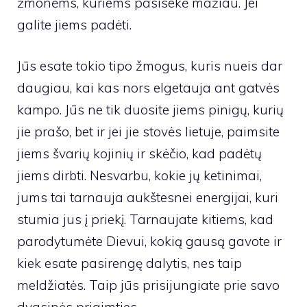
žmonėms, kuriems pasisekė mažiau. Jei
galite jiems padėti.
Jūs esate tokio tipo žmogus, kuris nueis dar
daugiau, kai kas nors elgetauja ant gatvės
kampo. Jūs ne tik duosite jiems pinigų, kurių
jie prašo, bet ir jei jie stovės lietuje, paimsite
jiems švarių kojinių ir skėčio, kad padėtų
jiems dirbti. Nesvarbu, kokie jų ketinimai,
jums tai tarnauja aukštesnei energijai, kuri
stumia jus į priekį. Tarnaujate kitiems, kad
parodytumėte Dievui, kokią gausą gavote ir
kiek esate pasirengę dalytis, nes taip
meldžiatės. Taip jūs prisijungiate prie savo