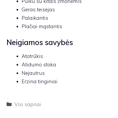
Puiku su kitais žmonėmis
Geras teisėjas
Palaikantis
Plačiai mąstantis
Neigiamos savybės
Atotrūkis
Atidumo stoka
Nejautrus
Erzina tinginiai
Kategorijos
Visi sapnai