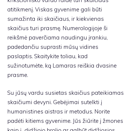
krikščioniško vardo raidė turi skaičiaus
atitikmenį. Viskas gyvenime gali būti
sumažinta iki skaičiaus, ir kiekvienas
skaičius turi prasmę. Numerologijoje ši
reikšmė paverčiama naudingu įrankiu,
padedančiu suprasti mūsų vidines
paslaptis. Skaitykite toliau, kad
sužinotumėte, ką Lamaras reiškia dvasine
prasme.
Su jūsų vardu susietas skaičius pateikiamas
skaičiumi devyni. Gebėjimai sutelkti į
humanistines aistras ir metodus. Norite
padėti kitiems gyvenime. Jūs žiūrite į žmones
kaip į „didžiojo brolio ar galbūt didžiosios