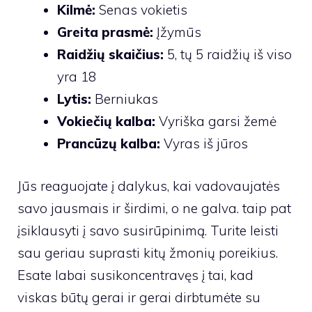
Kilmė:
Senas vokietis
Greita prasmė:
Įžymūs
Raidžių skaičius:
5, tų 5 raidžių iš viso
yra 18
Lytis:
Berniukas
Vokiečių kalba:
Vyriška garsi žemė
Prancūzų kalba:
Vyras iš jūros
Jūs reaguojate į dalykus, kai vadovaujatės
savo jausmais ir širdimi, o ne galva. taip pat
įsiklausyti į savo susirūpinimą. Turite leisti
sau geriau suprasti kitų žmonių poreikius.
Esate labai susikoncentravęs į tai, kad
viskas būtų gerai ir gerai dirbtumėte su