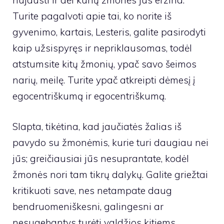
nujausti ir dėl kurių žmonės jus erzina.
Turite pagalvoti apie tai, ko norite iš
gyvenimo, kartais, Lesteris, galite pasirodyti
kaip užsispyręs ir nepriklausomas, todėl
atstumsite kitų žmonių, ypač savo šeimos
narių, meilę. Turite ypač atkreipti dėmesį į
egocentriškumą ir egocentriškumą.
Slapta, tikėtina, kad jaučiatės žalias iš
pavydo su žmonėmis, kurie turi daugiau nei
jūs; greičiausiai jūs nesuprantate, kodėl
žmonės nori tam tikrų dalykų. Galite griežtai
kritikuoti save, nes netampate daug
bendruomeniškesni, galingesni ar
nesugebantys turėti valdžios kitiems.