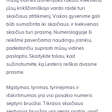
mūsų vidinės asmenybės raktas. Kiekviena
jūsų krikščioniškojo vardo raidė turi
skaičiaus atitikmenį. Viskas gyvenime gali
būti sumažinta iki skaičiaus, ir kiekvienas
skaičius turi prasmę. Numerologijoje ši
reikšmė paverčiama naudingu įrankiu,
padedančiu suprasti mūsų vidines
paslaptis. Skaitykite toliau, kad
sužinotumėte, ką Lesteris reiškia dvasine
prasme.
Mąstymas, tyrimas, tyrinėjimas ir
išskirtinumas yra visi posakio numeris
septyni bruožai. Tikrasis skaičiaus
septynios bruožas yra geras protas, ypač