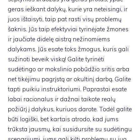
geras ieškant dalykų, kurie yra neteisingi, ir
juos ištaisyti, taip pat rasti visų problemų
šaknis. Jūs taip efektyviai tyrinėjate žmones
ir jaučiate didelę aistrą nežinomiems
dalykams. Jūs esate toks žmogus, kuris gali
sužinoti beveik viską! Galite tyrinėti
sudėtingo ar mokslinio pobūdžio sritis arba
net tikėjimu pagrįstą ar okultinį darbą. Galite
tapti puikiu instruktoriumi. Paprastai esate
labai racionalus ir dažnai taikote realų
požiūrį į dalykus, kuriuos darote. Todėl galite
būti logiški, bet kartais atrodo, kad jums
trūksta jausmų, kai susidursite su sudėtingu
scenarijumi, jums gali kilti problemų su juo