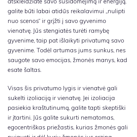
atskleidžiate savo susidomėjimą ir energiją,
galite būti labai atidūs reikalavimui „nulipti
nuo scenos“ ir grįžti į savo gyvenimo
vienatvę. Jūs stengiatės turėti ramybę
gyvenime, taip pat išlaikyti privatumą savo
gyvenime. Todėl artumas jums sunkus, nes
saugote savo emocijas, žmonės manys, kad
esate šaltas.
Visas šis privatumo lygis ir vienatvė gali
sukelti izoliaciją ir vienatvę. Jei izoliacija
pasiekia kraštutinumą, galite tapti skeptiški
ir įtartini. Jūs galite sukurti nematomas,
egocentriškas priežastis, kurias žmonės gali