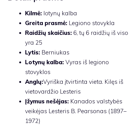
Kilmė:
lotynų kalba
Greita prasmė:
Legiono stovykla
Raidžių skaičius:
6, tų 6 raidžių iš viso
yra 25
Lytis:
Berniukas
Lotynų kalba:
Vyras iš legiono
stovyklos
Anglų:
Vyriška įtvirtinta vieta. Kilęs iš
vietovardžio Lesteris
Įžymus nešėjas:
Kanados valstybės
veikėjas Lesteris B. Pearsonas (1897–
1972)