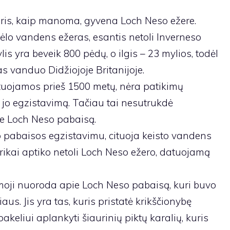
uris, kaip manoma, gyvena Loch Neso ežere.
ėlo vandens ežeras, esantis netoli Inverneso
lis yra beveik 800 pėdų, o ilgis – 23 mylios, todėl
as vanduo Didžiojoje Britanijoje.
tuojamos prieš 1500 metų, nėra patikimų
 jo egzistavimą. Tačiau tai nesutrukdė
ie Loch Neso pabaisą.
so pabaisos egzistavimu, cituoja keisto vandens
torikai aptiko netoli Loch Neso ežero, datuojamą
moji nuoroda apie Loch Neso pabaisą, kuri buvo
us. Jis yra tas, kuris pristatė krikščionybę
akeliui aplankyti šiaurinių piktų karalių, kuris