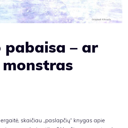
 pabaisa – ar
 monstras
rgaitė, skaičiau „paslapčių“ knygas apie