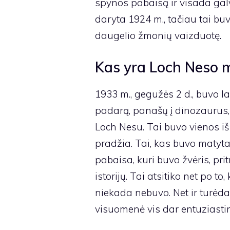
spynos pabaisą ir visada gal
daryta 1924 m., tačiau tai bu
daugelio žmonių vaizduotę.
Kas yra Loch Neso 
1933 m., gegužės 2 d., buvo l
padarą, panašų į dinozaurus,
Loch Nesu. Tai buvo vienos iš
pradžia. Tai, kas buvo matyta
pabaisa, kuri buvo žvėris, pr
istorijų. Tai atsitiko net po t
niekada nebuvo. Net ir turėd
visuomenė vis dar entuziastin