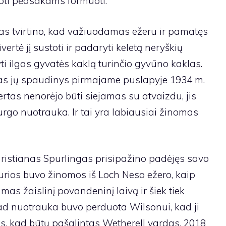
oti pėdsakams formuoti.
s tvirtino, kad važiuodamas ežeru ir pamatęs
ertė jį sustoti ir padaryti keletą neryškių
i ilgas gyvatės kaklą turinčio gyvūno kaklas.
kas jų spaudinys pirmajame puslapyje 1934 m.
tas nenorėjo būti siejamas su atvaizdu, jis
rgo nuotrauka. Ir tai yra labiausiai žinomas
ristianas Spurlingas prisipažino padėjęs savo
urios buvo žinomos iš Loch Neso ežero, kaip
s žaislinį povandeninį laivą ir šiek tiek
 kad nuotrauka buvo perduota Wilsonui, kad ji
us, kad būtų pašalintas Wetherell vardas. 2018