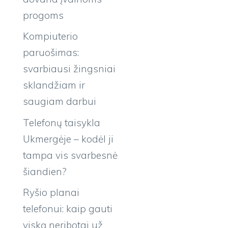
progoms
Kompiuterio
paruošimas:
svarbiausi žingsniai
sklandžiam ir
saugiam darbui
Telefonų taisykla
Ukmergėje – kodėl ji
tampa vis svarbesnė
šiandien?
Ryšio planai
telefonui: kaip gauti
viską neribotai už