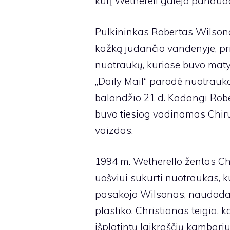
kurį Wetherell galėjo panaud
Pulkininkas Robertas Wilsona
kažką judančio vandenyje, priv
nuotraukų, kuriose buvo matyt
„Daily Mail“ parodė nuotrau
balandžio 21 d. Kadangi Rober
buvo tiesiog vadinamas Chiru
vaizdas.
1994 m. Wetherello žentas Ch
uošviui sukurti nuotraukas, k
pasakojo Wilsonas, naudodama
plastiko. Christianas teigia,
išplatintų laikraščių kambari