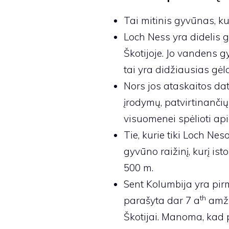
Tai mitinis gyvūnas, k
Loch Ness yra didelis g
Škotijoje. Jo vandens gy
tai yra didžiausias gėl
Nors jos ataskaitos da
įrodymų, patvirtinančių
visuomenei spėlioti ap
Tie, kurie tiki Loch Ne
gyvūno raižinį, kurį is
500 m.
Sent Kolumbija yra pir
th
parašyta dar 7 a
amžia
Škotijai. Manoma, kad p