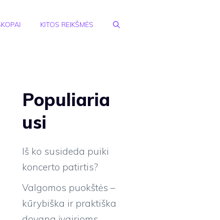
KOPAI
KITOS REIKŠMĖS
Populiaria
usi
Iš ko susideda puiki
koncerto patirtis?
Valgomos puokštės –
kūrybiška ir praktiška
dovana įvairioms