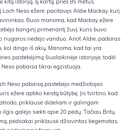
kitą istoriją, šį kartą, prieš 85 metus,
 Loch Neso ežere, pacitavęs Aldie Mackay, kurį
 savininkas. Buvo manoma, kad Mackay ežere
tebėjo banginį primenantį žuvį, kuris buvo
ro nugaros riedėjo vanduo. Anot Aldie, padaras
, kol dingo iš akių. Manoma, kad tai yra
es pastebėjimą šiuolaikinėje istorijoje, todėl
h Neso pabaisa tikrai egzistuoja.
ch Neso pabaisą pastebėjo medžiotojas
s ežere aptiko keistą būtybę. Jis tvirtino, kad
 atrodo, priklausė dideliam ir galingam
ilgis galėjo siekti apie 20 pėdų. Tačiau Britų
imą, pėdsakai priklausė džiovintas begemotas,