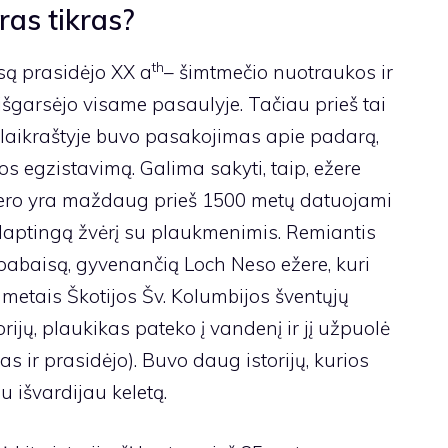
as tikras?
th
są prasidėjo XX a
– šimtmečio nuotraukos ir
išgarsėjo visame pasaulyje. Tačiau prieš tai
 laikraštyje buvo pasakojimas apie padarą,
s egzistavimą. Galima sakyti, taip, ežere
ežero yra maždaug prieš 1500 metų datuojami
slaptingą žvėrį su plaukmenimis. Remiantis
pabaisą, gyvenančią Loch Neso ežere, kuri
etais Škotijos Šv. Kolumbijos šventųjų
torijų, plaukikas pateko į vandenį ir jį užpuolė
 ir prasidėjo). Buvo daug istorijų, kurios
 išvardijau keletą.