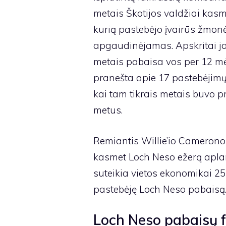
metais Škotijos valdžiai kasm
kurią pastebėjo įvairūs žmonės
apgaudinėjamas. Apskritai ja
metais pabaisa vos per 12 mė
pranešta apie 17 pastebėjimų. 
kai tam tikrais metais buvo p
metus.
Remiantis Willie’io Camerono 
kasmet Loch Neso ežerą aplan
suteikia vietos ekonomikai 25 
pastebėję Loch Neso pabaisą
Loch Neso pabaisų f