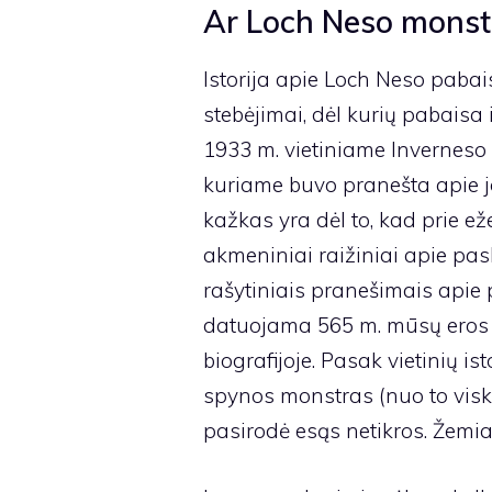
Ar Loch Neso monstr
Istorija apie Loch Neso pabai
stebėjimai, dėl kurių pabaisa 
1933 m. vietiniame Inverneso
kuriame buvo pranešta apie jo
kažkas yra dėl to, kad prie 
akmeniniai raižiniai apie pa
rašytiniais pranešimais apie 
datuojama 565 m. mūsų eros m
biografijoje. Pasak vietinių is
spynos monstras (nuo to viskas
pasirodė esąs netikros. Žemiau