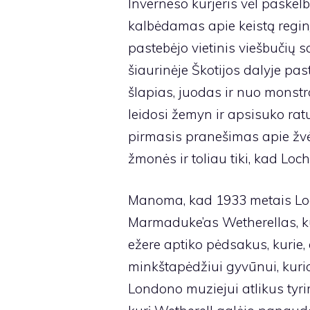
Inverneso kurjeris vėl paskelbė 
kalbėdamas apie keistą reginį
pastebėjo vietinis viešbučių
šiaurinėje Škotijos dalyje pas
šlapias, juodas ir nuo monst
leidosi žemyn ir apsisuko ratu
pirmasis pranešimas apie žvėri
žmonės ir toliau tiki, kad Loc
Manoma, kad 1933 metais Lo
Marmaduke’as Wetherellas, kuri
ežere aptiko pėdsakus, kurie,
minkštapėdžiui gyvūnui, kurio 
Londono muziejui atlikus tyr