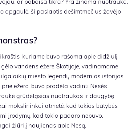
vojau, ar pabaisa tikra? Yra žinoma nuotrauka,
vo apgaulė, ši paslaptis dešimtmečius žavėjo
monstras?
aikraštis, kuriame buvo rašoma apie didžiulį
 gėlo vandens ežere Škotijoje, vadinamame
 ilgalaikių miesto legendų modernios istorijos
 prie ežero, buvo pradėta vadinti Nesės
itraukė grūdėtąsias nuotraukas ir daugybę
o, kai mokslininkai atmetė, kad tokios būtybės
ami įrodymų, kad tokio padaro nebuvo,
gai žiūri į naujienas apie Nesą.