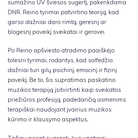
sumažino UV šviesos sugertį, pakenkdama
DNR. Reino tyrimai patvirtino teoriją, kad
garso dažniai daro rimtą, geresnį ar
blogesnį poveikį sveikatai ir gerovei.
Po Reino apšviesto atradimo paaiškėjo
tolesni tyrimai, rodantys, kad solfedžio
dažniai turi gilų psichinį, emocinį ir fizinį
poveikį. Be to, šis supratimas paskatino
muzikos terapiją įsitvirtinti kaip sveikatos
priežiūros profesiją, padedančią asmenims
terapiškai naudojant įvairius muzikos
kūrimo ir klausymo aspektus.
Tačiau norint suprasti, kuo ypatingi