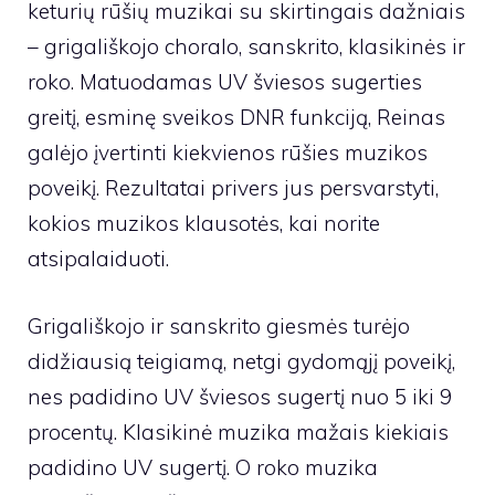
keturių rūšių muzikai su skirtingais dažniais
– grigališkojo choralo, sanskrito, klasikinės ir
roko. Matuodamas UV šviesos sugerties
greitį, esminę sveikos DNR funkciją, Reinas
galėjo įvertinti kiekvienos rūšies muzikos
poveikį. Rezultatai privers jus persvarstyti,
kokios muzikos klausotės, kai norite
atsipalaiduoti.
Grigališkojo ir sanskrito giesmės turėjo
didžiausią teigiamą, netgi gydomąjį poveikį,
nes padidino UV šviesos sugertį nuo 5 iki 9
procentų. Klasikinė muzika mažais kiekiais
padidino UV sugertį. O roko muzika