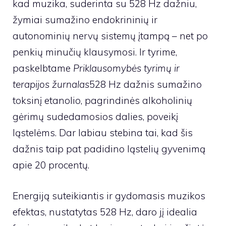
kad muzika, suderinta su 528 Hz dažniu,
žymiai sumažino endokrininių ir
autonominių nervų sistemų įtampą – net po
penkių minučių klausymosi. Ir tyrime,
paskelbtame
Priklausomybės tyrimų ir
terapijos žurnalas
528 Hz dažnis sumažino
toksinį etanolio, pagrindinės alkoholinių
gėrimų sudedamosios dalies, poveikį
ląstelėms. Dar labiau stebina tai, kad šis
dažnis taip pat padidino ląstelių gyvenimą
apie 20 procentų.
Energiją suteikiantis ir gydomasis muzikos
efektas, nustatytas 528 Hz, daro jį idealia