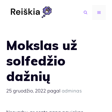
Pereiti
prie
MENIU
turinio
Mokslas už
solfedžio
dažnių
25 gruodžio, 2022
pagal
adminas