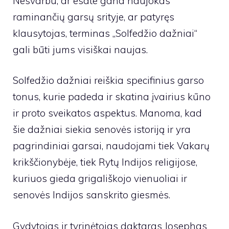
Nesvarbu, ar esate gana naujokas
raminančių garsų srityje, ar patyręs
klausytojas, terminas „Solfedžio dažniai“
gali būti jums visiškai naujas.
Solfedžio dažniai reiškia specifinius garso
tonus, kurie padeda ir skatina įvairius kūno
ir proto sveikatos aspektus. Manoma, kad
šie dažniai siekia senovės istoriją ir yra
pagrindiniai garsai, naudojami tiek Vakarų
krikščionybėje, tiek Rytų Indijos religijose,
kuriuos gieda grigališkojo vienuoliai ir
senovės Indijos sanskrito giesmės.
Gydytojas ir tyrinėtojas daktaras Josephas