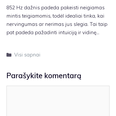
852 Hz dažnis padeda pakeisti neigiamas
mintis teigiamomis, todėl idealiai tinka, kai
nervingumas ar nerimas jus slegia. Tai taip
pat padeda pažadinti intuiciją ir vidinę…
Kategorijos
Visi sapnai
Parašykite komentarą
Komentaras