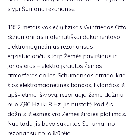
slypi Šumano rezonanse.
1952 metais vokiečių fizikas Winfriedas Otto
Schumannas matematiškai dokumentavo
elektromagnetinius rezonansus,
egzistuojančius tarp Žemės paviršiaus ir
jonosferos – elektra įkrautos Žemės
atmosferos dalies. Schumannas atrado, kad
šios elektromagnetinės bangos, kylančios iš
apšvietimo iškrovų, rezonuoja žemu dažniu
nuo 7,86 Hz iki 8 Hz. Jis nustatė, kad šis
dažnis iš esmės yra Žemės širdies plakimas.
Nuo tada jis buvo sukurtas Schumanno
rezonansu po jo įkūrėjo.