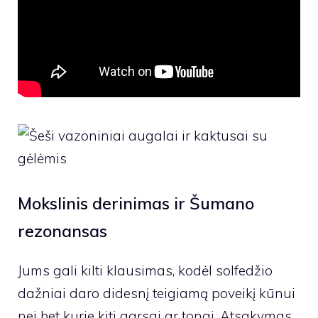
Mokslinis derinimas ir Šumano
rezonansas
Jums gali kilti klausimas, kodėl solfedžio
dažniai daro didesnį teigiamą poveikį kūnui
nei bet kurie kiti garsai ar tonai. Atsakymas