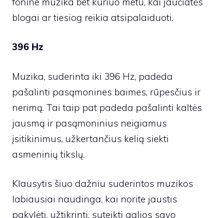
fonine muzika bet kuriuo metu, kai jaučiatės
blogai ar tiesiog reikia atsipalaiduoti.
396 Hz
Muzika, suderinta iki 396 Hz, padeda
pašalinti pasąmonines baimes, rūpesčius ir
nerimą. Tai taip pat padeda pašalinti kaltės
jausmą ir pasąmoninius neigiamus
įsitikinimus, užkertančius kelią siekti
asmeninių tikslų.
Klausytis šiuo dažniu suderintos muzikos
labiausiai naudinga, kai norite jaustis
pakylėti, užtikrinti, suteikti galios savo