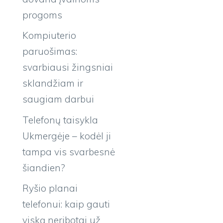
progoms
Kompiuterio
paruošimas:
svarbiausi žingsniai
sklandžiam ir
saugiam darbui
Telefonų taisykla
Ukmergėje – kodėl ji
tampa vis svarbesnė
šiandien?
Ryšio planai
telefonui: kaip gauti
viską neribotai už