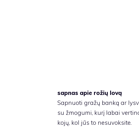
sapnas apie rožių lovą
Sapnuoti gražų banką ar lysvę
su žmogumi, kurį labai vertina
kojų, kol jūs to nesuvoksite.