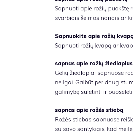
Sapnuoti apie rožių puokštę re
svarbiais šeimos nariais ar ki
Sapnuokite apie rožių kvap
Sapnuoti rožių kvapą ar kvapą
sapnas apie rožių žiedlapius
Gėlių žiedlapiai sapnuose rod
neilgai. Galbūt per daug stum
galimybę sulėtinti ir puoselėti
sapnas apie rožės stiebą
Rožės stiebas sapnuose reiškia
su savo santykiais, kad meilė