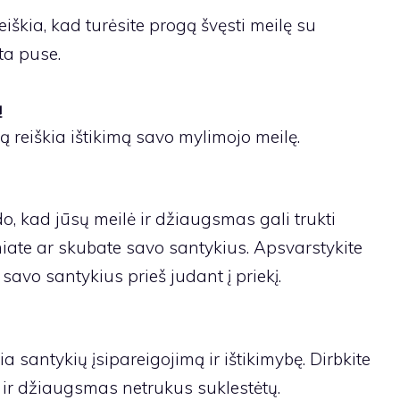
iškia, kad turėsite progą švęsti meilę su
ta puse.
ą
 reiškia ištikimą savo mylimojo meilę.
o, kad jūsų meilė ir džiaugsmas gali trukti
iate ar skubate savo santykius. Apsvarstykite
 savo santykius prieš judant į priekį.
 santykių įsipareigojimą ir ištikimybę. Dirbkite
 ir džiaugsmas netrukus suklestėtų.