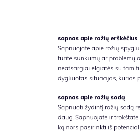
sapnas apie rožių erškėčius
Sapnuojate apie rožių spygliu
turite sunkumų ar problemų a
neatsargiai elgiatės su tam ti
dygliuotas situacijas, kurios
sapnas apie rožių sodą
Sapnuoti žydintį rožių sodą r
daug. Sapnuojate ir trokštate 
ką nors pasirinkti iš potencia