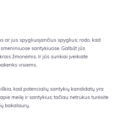
s ar jus spygliuojančius spyglius; rodo, kad
smeniniuose santykiuose. Galbūt jūs
krais žmonėmis. Ir jūs sunkiai įveikiate
 pakenks visiems.
eiškia, kad potencialių santykių kandidatų yra
apie meilę ir santykius; tačiau netrukus turėsite
lių bakalaurų.