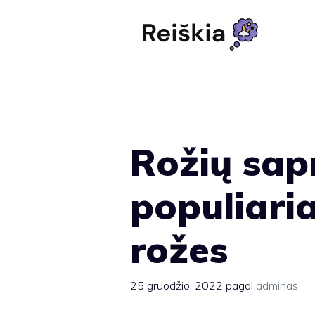
Pereiti
prie
turinio
Rožių sap
populiari
rožes
25 gruodžio, 2022
pagal
adminas