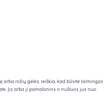
 arba rožių gėles; reiškia, kad būsite laimingas
te. Jis arba ji pamalonins ir nušluos jus nuo