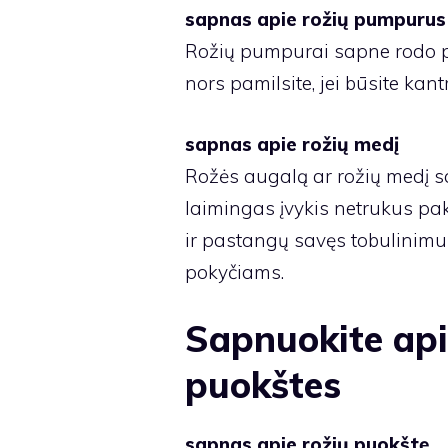
sapnas apie rožių pumpurus
Rožių pumpurai sapne rodo pra
nors pamilsite, jei būsite kantr
sapnas apie rožių medį
Rožės augalą ar rožių medį sa
laimingas įvykis netrukus pak
ir pastangų savęs tobulinimu
pokyčiams.
Sapnuokite api
puokštes
sapnas apie rožių puokštę