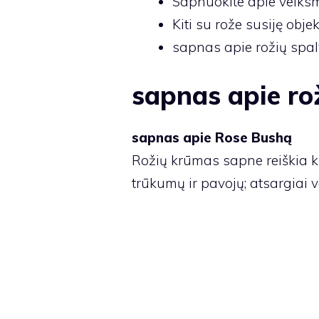
Sapnuokite apie veiksm
Kiti su rože susiję objek
sapnas apie rožių spa
sapnas apie ro
sapnas apie Rose Bushą
Rožių krūmas sapne reiškia kl
trūkumų ir pavojų; atsargiai va