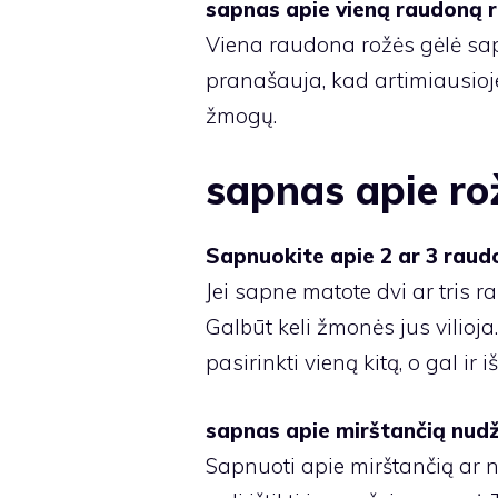
sapnas apie vieną raudoną 
Viena raudona rožės gėlė sap
pranašauja, kad artimiausioje
žmogų.
sapnas apie ro
Sapnuokite apie 2 ar 3 raud
Jei sapne matote dvi ar tris r
Galbūt keli žmonės jus vilioja
pasirinkti vieną kitą, o gal ir 
sapnas apie mirštančią nudž
Sapnuoti apie mirštančią ar 