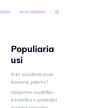
KOPAI
KITOS REIKŠMĖS
Populiaria
usi
Iš ko susideda puiki
koncerto patirtis?
Valgomos puokštės –
kūrybiška ir praktiška
dovana įvairioms