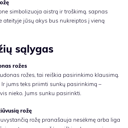
rožę
ne simbolizuoja aistrą ir troškimą. sapnas
 ateityje jūsų akys bus nukreiptos į vieną
žių sąlygas
onas rožes
audonas rožes, tai reiškia pasirinkimo klausimą.
. Ir jums teks priimti sunkų pasirinkimą –
išvis nieko. Jums sunku pasirinkti.
iūvusią rožę
nuvystančią rožę pranašauja nesėkmę arba liga