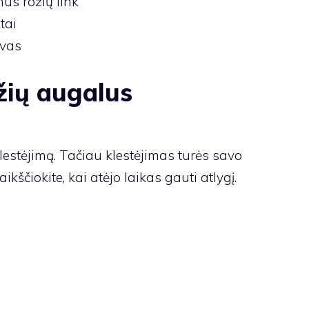
us rožių link
tai
lvas
žių augalus
estėjimą. Tačiau klestėjimas turės savo
ikščiokite, kai atėjo laikas gauti atlygį.