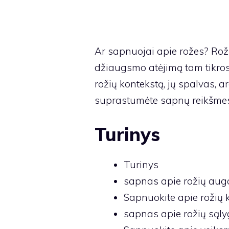
Ar sapnuojai apie rožes? Roži
džiaugsmo atėjimą tam tikrose
rožių kontekstą, jų spalvas, a
suprastumėte sapnų reikšmes
Turinys
Turinys
sapnas apie rožių aug
Sapnuokite apie rožių 
sapnas apie rožių sąl