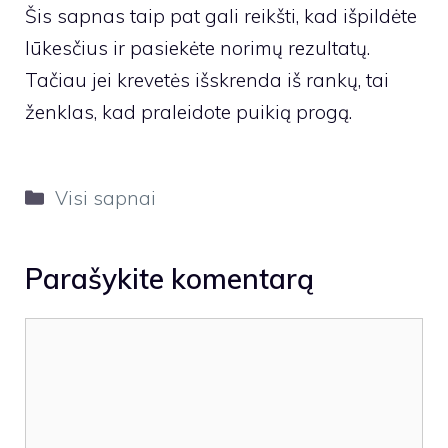
Šis sapnas taip pat gali reikšti, kad išpildėte
lūkesčius ir pasiekėte norimų rezultatų.
Tačiau jei krevetės išskrenda iš rankų, tai
ženklas, kad praleidote puikią progą.
Kategorijos
Visi sapnai
Parašykite komentarą
Komentaras