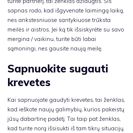
turite partnerį, tai ženklas džiaugtis. Šis
sapnas rodo, kad išgyvenate laimingą laiką,
nes ankstesniuose santykiuose trūksta
meilės ir aistros. Jei ką tik išsiskyrėte su savo
mergina / vaikinu, turite būti labai
sąmoningi, nes gausite naują meilę.
Sapnuokite sugauti
krevetes
Kai sapnuojate gaudyti krevetes, tai ženklas,
kad ieškote naujų galimybių, kurios pakeistų
jūsų dabartinę padėtį. Tai taip pat ženklas,
kad turite norą išsisukti iš tam tikrų situacijų.