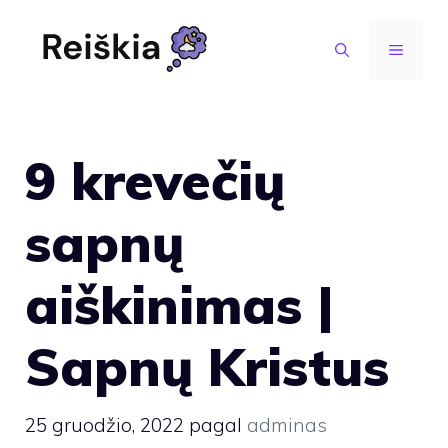
Pereiti
prie
MENIU
turinio
9 krevečių
sapnų
aiškinimas |
Sapnų Kristus
25 gruodžio, 2022
pagal
adminas