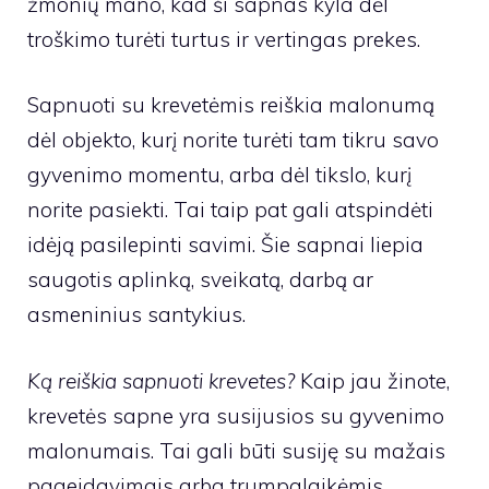
žmonių mano, kad ši sapnas kyla dėl
troškimo turėti turtus ir vertingas prekes.
Sapnuoti su krevetėmis reiškia malonumą
dėl objekto, kurį norite turėti tam tikru savo
gyvenimo momentu, arba dėl tikslo, kurį
norite pasiekti. Tai taip pat gali atspindėti
idėją pasilepinti savimi. Šie sapnai liepia
saugotis aplinką, sveikatą, darbą ar
asmeninius santykius.
Ką reiškia sapnuoti krevetes?
Kaip jau žinote,
krevetės sapne yra susijusios su gyvenimo
malonumais. Tai gali būti susiję su mažais
pageidavimais arba trumpalaikėmis