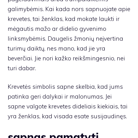
galimybėmis. Kai kada nors sapnuojate apie
krevetes, tai ženklas, kad mokate laukti ir
mėgautis mažo ar didelio gyvenimo
linksmybėmis. Daugelis žmonių neįvertina
turimų daiktų, nes mano, kad jie yra
beverčiai. Jie nori kažko reikšmingesnio, nei
turi dabar.
Krevetės simbolis sapne skelbia, kad jums
patinka geri dalykai ir malonumas. Jei
sapne valgote krevetes dideliais kiekiais, tai
yra ženklas, kad visada esate susijaudinęs.
sapnas pamatyti