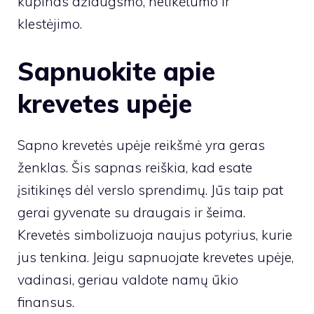
kupinas džiaugsmo, netikėtumo ir
klestėjimo.
Sapnuokite apie
krevetes upėje
Sapno krevetės upėje reikšmė yra geras
ženklas. Šis sapnas reiškia, kad esate
įsitikinęs dėl verslo sprendimų. Jūs taip pat
gerai gyvenate su draugais ir šeima.
Krevetės simbolizuoja naujus potyrius, kurie
jus tenkina. Jeigu sapnuojate krevetes upėje,
vadinasi, geriau valdote namų ūkio
finansus.