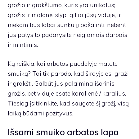
grožio ir grakštumo, kuris yra unikalus;
grožis ir malonė, slypi giliai jūsų viduje, ir
niekam bus labai sunku jį pašalinti, nebent
jūs patys to padarysite neigiamais darbais
ir mintimis.
Ką reiškia, kai arbatos puodelyje matote
smuiką? Tai tik parodo, kad širdyje esi graži
ir grakšti. Galbūt jus palaimina išorinis
grožis, bet viduje esate karalienė / karalius.
Tiesiog įsitikinkite, kad saugote šį grožį, visą
laiką būdami pozityvus.
Išsami smuiko arbatos lapo