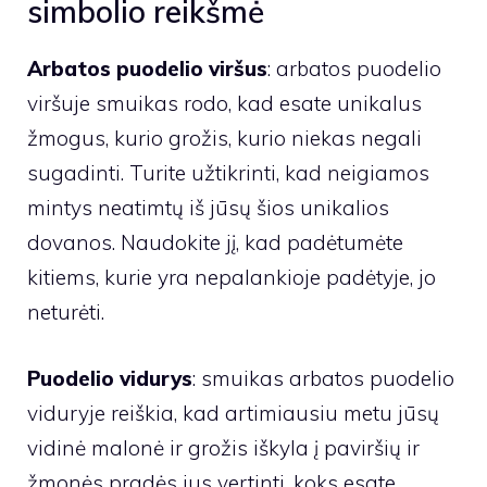
simbolio reikšmė
Arbatos puodelio viršus
: arbatos puodelio
viršuje smuikas rodo, kad esate unikalus
žmogus, kurio grožis, kurio niekas negali
sugadinti. Turite užtikrinti, kad neigiamos
mintys neatimtų iš jūsų šios unikalios
dovanos. Naudokite jį, kad padėtumėte
kitiems, kurie yra nepalankioje padėtyje, jo
neturėti.
Puodelio vidurys
: smuikas arbatos puodelio
viduryje reiškia, kad artimiausiu metu jūsų
vidinė malonė ir grožis iškyla į paviršių ir
žmonės pradės jus vertinti, koks esate.