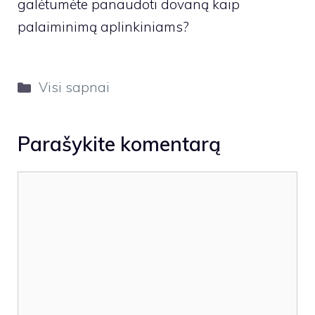
galėtumėte panaudoti dovaną kaip
palaiminimą aplinkiniams?
Kategorijos
Visi sapnai
Parašykite komentarą
Komentaras