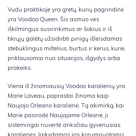
Vudu praktikoje yra gretų, kurių pagrindinė
yra Voodoo Queen. Šis asmuo ves
iškilmingus susirinkimus ar šokius ir iš
tikrųjų galėtų užsidirbti pinigų išleisdamas
stebuklingus miltelius, burtus ir kerus, kurie,
priklausomai nuo situacijos, išgydys arba
prakeiks.
Viena iš žinomiausių Voodoo karalienių yra
Marie Laveau, paprastai žinoma kaip
Naujojo Orleano karalienė. Tą akimirką, kai
Marie pasirodė Naujajame Orleane, ji
sistemingai nuvertė anksčiau gyvenusias
karalienes, laikydamas jas korumpuotomis,