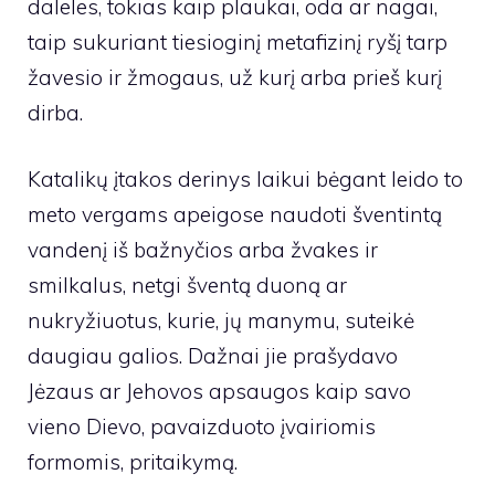
daleles, tokias kaip plaukai, oda ar nagai,
taip sukuriant tiesioginį metafizinį ryšį tarp
žavesio ir žmogaus, už kurį arba prieš kurį
dirba.
Katalikų įtakos derinys laikui bėgant leido to
meto vergams apeigose naudoti šventintą
vandenį iš bažnyčios arba žvakes ir
smilkalus, netgi šventą duoną ar
nukryžiuotus, kurie, jų manymu, suteikė
daugiau galios. Dažnai jie prašydavo
Jėzaus ar Jehovos apsaugos kaip savo
vieno Dievo, pavaizduoto įvairiomis
formomis, pritaikymą.