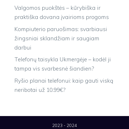
Valgomos puokštės – kūrybiška ir
praktiška dovana įvairioms progoms
Kompiuterio paruošimas: svarbiausi
žingsniai sklandžiam ir saugiam
darbui
Telefonų taisykla Ukmergėje – kodėl ji
tampa vis svarbesnė šiandien?
Ryšio planai telefonui: kaip gauti viską
neribotai už 10.99€?
2023 - 2024