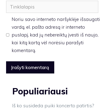
Tinklalapis
Noriu savo interneto naršyklėje išsaugoti
vardą, el. pašto adresą ir interneto
puslapį, kad jų nebereiktų įvesti iš naujo,
kai kitą kartą vėl norėsiu parašyti
komentarą.
Populiariausi
Iš ko susideda puiki koncerto patirtis?