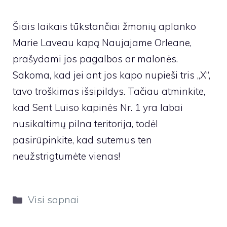
Šiais laikais tūkstančiai žmonių aplanko
Marie Laveau kapą Naujajame Orleane,
prašydami jos pagalbos ar malonės.
Sakoma, kad jei ant jos kapo nupieši tris „X“,
tavo troškimas išsipildys. Tačiau atminkite,
kad Sent Luiso kapinės Nr. 1 yra labai
nusikaltimų pilna teritorija, todėl
pasirūpinkite, kad sutemus ten
neužstrigtumėte vienas!
Kategorijos
Visi sapnai