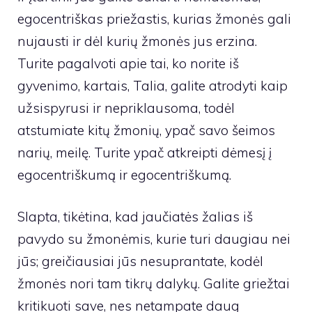
egocentriškas priežastis, kurias žmonės gali
nujausti ir dėl kurių žmonės jus erzina.
Turite pagalvoti apie tai, ko norite iš
gyvenimo, kartais, Talia, galite atrodyti kaip
užsispyrusi ir nepriklausoma, todėl
atstumiate kitų žmonių, ypač savo šeimos
narių, meilę. Turite ypač atkreipti dėmesį į
egocentriškumą ir egocentriškumą.
Slapta, tikėtina, kad jaučiatės žalias iš
pavydo su žmonėmis, kurie turi daugiau nei
jūs; greičiausiai jūs nesuprantate, kodėl
žmonės nori tam tikrų dalykų. Galite griežtai
kritikuoti save, nes netampate daug