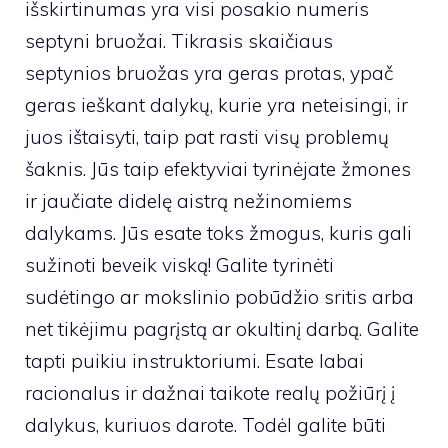
išskirtinumas yra visi posakio numeris
septyni bruožai. Tikrasis skaičiaus
septynios bruožas yra geras protas, ypač
geras ieškant dalykų, kurie yra neteisingi, ir
juos ištaisyti, taip pat rasti visų problemų
šaknis. Jūs taip efektyviai tyrinėjate žmones
ir jaučiate didelę aistrą nežinomiems
dalykams. Jūs esate toks žmogus, kuris gali
sužinoti beveik viską! Galite tyrinėti
sudėtingo ar mokslinio pobūdžio sritis arba
net tikėjimu pagrįstą ar okultinį darbą. Galite
tapti puikiu instruktoriumi. Esate labai
racionalus ir dažnai taikote realų požiūrį į
dalykus, kuriuos darote. Todėl galite būti