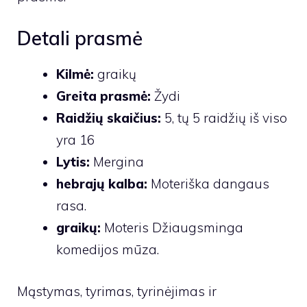
Detali prasmė
Kilmė:
graikų
Greita prasmė:
Žydi
Raidžių skaičius:
5, tų 5 raidžių iš viso
yra 16
Lytis:
Mergina
hebrajų kalba:
Moteriška dangaus
rasa.
graikų:
Moteris Džiaugsminga
komedijos mūza.
Mąstymas, tyrimas, tyrinėjimas ir