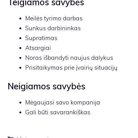
Teigiamos savybės
Meilės tyrimo darbas
Sunkus darbininkas
Supratimas
Atsargiai
Noras išbandyti naujus dalykus
Prisitaikymas prie įvairių situacijų
Neigiamos savybės
Mėgaujasi savo kompanija
Gali būti savarankiškas
Kategorijos