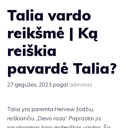
Talia vardo
reikšmė | Ką
reiškia
pavardė Talia?
27 gegužės, 2023
pagal
adminas
Talia yra paremta Henrew žodžiu,
reiškiančiu „Dievo rasa“. Paprastai jis
naudojamas kaip moteriškas vardas. Šis