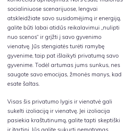
socialiniuose scenarijuose, lengvai
atskleidžiate savo susidomėjimą ir energiją,
galite būti labai atidūs reikalavimui „nulipti
nuo scenos“ ir grįžti į savo gyvenimo
vienatvę. Jūs stengiatės turėti ramybę
gyvenime, taip pat išlaikyti privatumą savo
gyvenime. Todėl artumas jums sunkus, nes
saugote savo emocijas, žmonės manys, kad
esate šaltas.
Visas šis privatumo lygis ir vienatvė gali
sukelti izoliaciją ir vienatvę. Jei izoliacija
pasiekia kraštutinumą, galite tapti skeptiški
ir įtartini. Jūs galite sukurti nematomas,