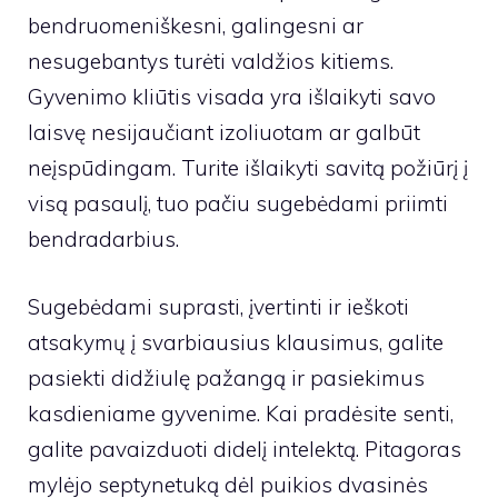
bendruomeniškesni, galingesni ar
nesugebantys turėti valdžios kitiems.
Gyvenimo kliūtis visada yra išlaikyti savo
laisvę nesijaučiant izoliuotam ar galbūt
neįspūdingam. Turite išlaikyti savitą požiūrį į
visą pasaulį, tuo pačiu sugebėdami priimti
bendradarbius.
Sugebėdami suprasti, įvertinti ir ieškoti
atsakymų į svarbiausius klausimus, galite
pasiekti didžiulę pažangą ir pasiekimus
kasdieniame gyvenime. Kai pradėsite senti,
galite pavaizduoti didelį intelektą. Pitagoras
mylėjo septynetuką dėl puikios dvasinės