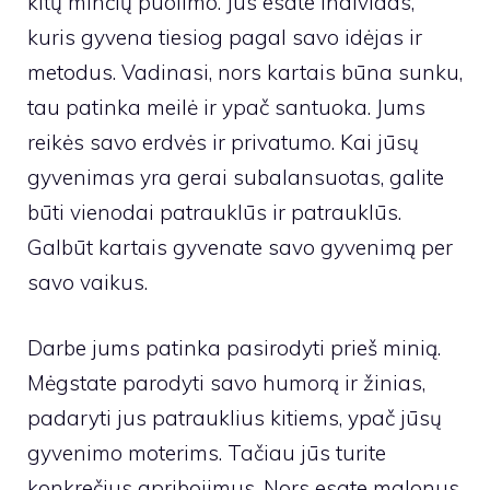
kitų minčių puolimo. Jūs esate individas,
kuris gyvena tiesiog pagal savo idėjas ir
metodus. Vadinasi, nors kartais būna sunku,
tau patinka meilė ir ypač santuoka. Jums
reikės savo erdvės ir privatumo. Kai jūsų
gyvenimas yra gerai subalansuotas, galite
būti vienodai patrauklūs ir patrauklūs.
Galbūt kartais gyvenate savo gyvenimą per
savo vaikus.
Darbe jums patinka pasirodyti prieš minią.
Mėgstate parodyti savo humorą ir žinias,
padaryti jus patrauklius kitiems, ypač jūsų
gyvenimo moterims. Tačiau jūs turite
konkrečius apribojimus. Nors esate malonus