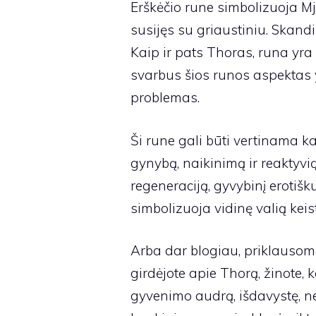
Erškėčio rune simbolizuoja Mjo
susijęs su griaustiniu. Skand
Kaip ir pats Thoras, runa yra
svarbus šios runos aspektas yr
problemas.
Ši rune gali būti vertinama kai
gynybą, naikinimą ir reaktyvią
regeneraciją, gyvybinį erotišku
simbolizuoja vidinę valią keisti
Arba dar blogiau, priklausoma
girdėjote apie Thorą, žinote, 
gyvenimo audrą, išdavystę, 