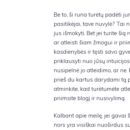
Be to, ši runa turėtų padėti ju
pasitikėjai, tave nuvylė? Tai
jus išmokyti. Bet jei turite ši
ar atleisti šiam žmogui ir priim
kasdienybės ir tęsti savo gyv
priklausyti nuo jūsų intuicijos
nusipelnė jo atleidimo, ar ne.
prieš du kartus darydami tą p
atminkite, kad turėtumėte atlei
priimsite blogį ir nusivylimą.
Kalbant apie meilę, jei gavai š
nors yra visiškai nuoširdus su