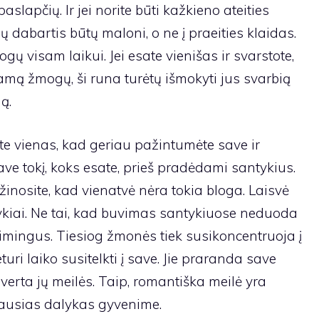
slapčių. Ir jei norite būti kažkieno ateities
ūsų dabartis būtų maloni, o ne į praeities klaidas.
gų visam laikui. Jei esate vienišas ir svarstote,
amą žmogų, ši runa turėtų išmokyti jus svarbią
ą.
te vienas, kad geriau pažintumėte save ir
ave tokį, koks esate, prieš pradėdami santykius.
užinosite, kad vienatvė nėra tokia bloga. Laisvė
kiai. Ne tai, kad buvimas santykiuose neduoda
aimingus. Tiesiog žmonės tiek susikoncentruoja į
ri laiko susitelkti į save. Jie praranda save
verta jų meilės. Taip, romantiška meilė yra
iausias dalykas gyvenime.