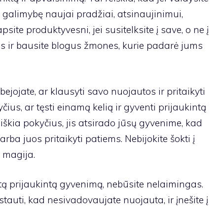
galimybę naujai pradžiai, atsinaujinimui,
site produktyvesni, jei susitelksite į save, o ne į
 ir bausite blogus žmones, kurie padarė jums
 abejojate, ar klausyti savo nuojautos ir pritaikyti
us, ar tęsti einamą kelią ir gyventi prijaukintą
škia pokyčius, jis atsirado jūsų gyvenime, kad
rba juos pritaikyti patiems. Nebijokite šokti į
 magija.
tą prijaukintą gyvenimą, nebūsite nelaimingas.
stauti, kad nesivadovaujate nuojauta, ir įnešite į