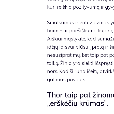
kuri reiškia pozityvumą ir gy
Smalsumas ir entuziazmas yr
baimės ir priešiškumo kupiną p
Aiškiai mąstykite, kad sumaži
idėjų laisvai plūsti į protą ir 
nesusipratimų, bet taip pat pat
taiką. Žinia yra siekti išspręs
nors. Kad ši runa išeitų atvirk
galimus pavojus.
Thor taip pat žinoma
„erškėčių krūmas”.