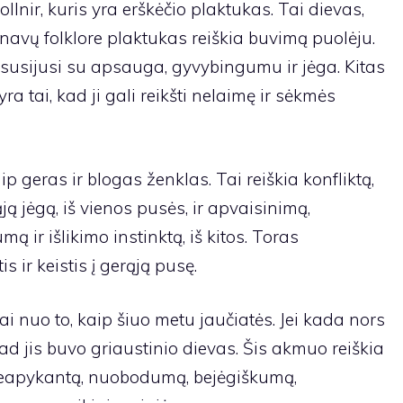
llnir, kuris yra erškėčio plaktukas. Tai dievas,
inavų folklore plaktukas reiškia buvimą puolėju.
 susijusi su apsauga, gyvybingumu ir jėga. Kitas
a tai, kad ji gali reikšti nelaimę ir sėkmės
p geras ir blogas ženklas. Tai reiškia konfliktą,
ją jėgą, iš vienos pusės, ir apvaisinimą,
mą ir išlikimo instinktą, iš kitos. Toras
s ir keistis į gerąją pusę.
i nuo to, kaip šiuo metu jaučiatės. Jei kada nors
kad jis buvo griaustinio dievas. Šis akmuo reiškia
neapykantą, nuobodumą, bejėgiškumą,