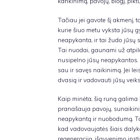
kankinimą, pavojų, blogį, pikt
Tačiau jei gavote šį akmenį, ta
kurie šiuo metu vyksta jūsų gy
neapykanta, ir tai žudo jūsų s
Tai nuodai, gaunami už atpil
nusipelno jūsų neapykantos. Š
sau ir savęs naikinimą. Jei l
dvasią ir vadovauti jūsų veiks
Kaip minėta, šią runą galima l
pranašauja pavojų, sunaikini
neapykantą ir nuobodumą. Taigi
kad vadovaujatės šiais dalykai
regeneraciją, išgyvenimo instin