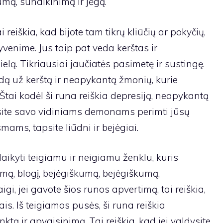
umą, sunaikinimą ir jėgą.
i reiškia, kad bijote tam tikrų kliūčių ar pokyčių,
venime. Jus taip pat veda kerštas ir
ielą. Tikriausiai jaučiatės pasimetę ir sustingę.
dą už kerštą ir neapykantą žmonių, kurie
tai kodėl ši runa reiškia depresiją, neapykantą
eisite savo vidiniams demonams perimti jūsų
mams, tapsite liūdni ir bejėgiai.
aikyti teigiamu ir neigiamu ženklu, kuris
mą, blogį, bejėgiškumą, bejėgiškumą,
, jei gavote šios runos apvertimą, tai reiškia,
s. Iš teigiamos pusės, ši runa reiškia
ktą ir apvaisinimą. Tai reiškia, kad jei valdysite