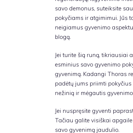
savo demonus, suteiksite sau 
pokyčiams ir atgimimui. Jūs tap
neigiamus gyvenimo aspektus
blogą.
Jei turite šią runą, tikriausiai
esminius savo gyvenimo pokyči
gyvenimą. Kadangi Thoras rei
padėtų jums priimti pokyčius a
nežinią ir mėgautis gyvenimo
Jei nuspręsite gyventi papras
Tačiau galite visiškai apgaile
savo gyvenimą jaudulio.