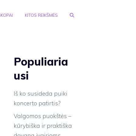
KOPAI
KITOS REIKŠMĖS
Populiaria
usi
Iš ko susideda puiki
koncerto patirtis?
Valgomos puokštės –
kūrybiška ir praktiška
dovana įvairioms