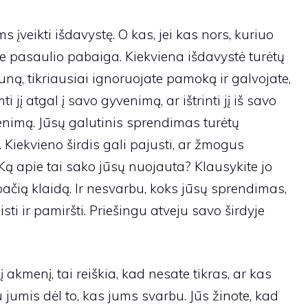
ms įveikti išdavystę. O kas, jei kas nors, kuriuo
 ne pasaulio pabaiga. Kiekviena išdavystė turėtų
ą runą, tikriausiai ignoruojate pamoką ir galvojate,
ti jį atgal į savo gyvenimą, ar ištrinti jį iš savo
enimą. Jūsų galutinis sprendimas turėtų
. Kiekvieno širdis gali pajusti, ar žmogus
 Ką apie tai sako jūsų nuojauta? Klausykite jo
ačią klaidą. Ir nesvarbu, koks jūsų sprendimas,
sti ir pamiršti. Priešingu atveju savo širdyje
į akmenį, tai reiškia, kad nesate tikras, ar kas
 jumis dėl to, kas jums svarbu. Jūs žinote, kad