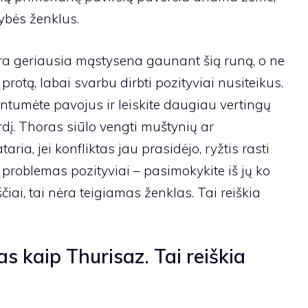
vybės ženklus.
a geriausia mąstysena gaunant šią runą, o ne
rotą, labai svarbu dirbti pozityviai nusiteikus.
ntumėte pavojus ir leiskite daugiau vertingų
širdį. Thoras siūlo vengti muštynių ar
aria, jei konfliktas jau prasidėjo, ryžtis rasti
ti problemas pozityviai – pasimokykite iš jų ko
ščiai, tai nėra teigiamas ženklas. Tai reiškia
s kaip Thurisaz. Tai reiškia