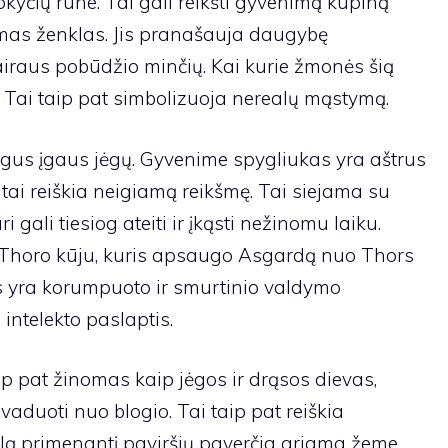
yčių rune. Tai gali reikšti gyvenimą kupiną
amas ženklas. Jis pranašauja daugybę
airaus pobūdžio minčių. Kai kurie žmonės šią
 Tai taip pat simbolizuoja nerealų mąstymą.
gus įgaus jėgų. Gyvenime spygliukas yra aštrus
l tai reiškia neigiamą reikšmę. Tai siejama su
gali tiesiog ateiti ir įkąsti nežinomu laiku.
u Thoro kūju, kuris apsaugo Asgardą nuo Thors
os yra korumpuoto ir smurtinio valdymo
 intelekto paslaptis.
p pat žinomas kaip jėgos ir drąsos dievas,
aduoti nuo blogio. Tai taip pat reiškia
olą primenantį paviršių paverčia ariama žeme,