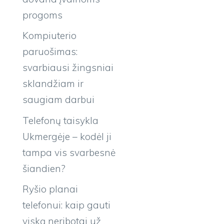
progoms
Kompiuterio
paruošimas:
svarbiausi žingsniai
sklandžiam ir
saugiam darbui
Telefonų taisykla
Ukmergėje – kodėl ji
tampa vis svarbesnė
šiandien?
Ryšio planai
telefonui: kaip gauti
viską neribotai už