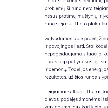
Thoras laikomas neigiamų pok
problemų, ši runa nėra teigi
nesusipratimų, muštynių ir įv
runą sieja su Thoro plaktuku.
Galvodamas apie praeitį žmo
ir pavojingas liesti. Štai kodė
nepageidaujama situacija, kuri 
Toras taip pat yra susijęs s
ir demonų. Todėl jos energij
rezultatas, už šios runos slypi
Teigiamai kalbant, Thoras tai
dievas, padėjęs žmonėms išsiv
vaisingumą taip, kad kietą u