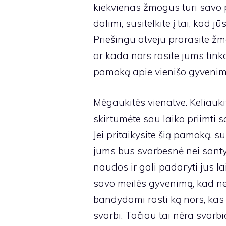
kiekvienas žmogus turi savo pa
dalimi, susitelkite į tai, kad j
Priešingu atveju prarasite žmo
ar kada nors rasite jums tink
pamoką apie vienišo gyvenim
Mėgaukitės vienatve. Keliauki
skirtumėte sau laiko priimti s
Jei pritaikysite šią pamoką, s
jums bus svarbesnė nei santy
naudos ir gali padaryti jus l
savo meilės gyvenimą, kad netu
bandydami rasti ką nors, kas 
svarbi. Tačiau tai nėra svarb