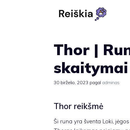
Pereiti
prie
turinio
Thor | Ru
skaitymai
30 birželio, 2023
pagal
adminas
Thor reikšmė
Ši runa yra šventa Loki, jėgos 